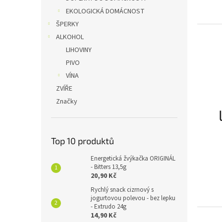
EKOLOGICKÁ DOMÁCNOST
ŠPERKY
ALKOHOL
LIHOVINY
PIVO
VÍNA
ZVÍŘE
Značky
Top 10 produktů
Energetická žvýkačka ORIGINÁL
- Bitters 13,5g
20,90 Kč
Rychlý snack cizrnový s
jogurtovou polevou - bez lepku
- Extrudo 24g
14,90 Kč