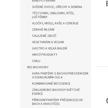
RAW POTRAVINY
SUŠENÉ OVOCE, OŘECHY A SEMENA
TĚSTOVINY, OBILOVINY, RÝŽE,
LUŠTĚNINY
VLOČKY, MÜSLI, KAŠE A CEREÁLIE
ZDRAVÉ MLSÁNÍ
CHLAZENÉ ZBOŽÍ
VEGETARIÁNI A VEGANI
GASTRO A VELKÁ BALENÍ
HMYZÍ PRODUKTY
CHILLI
BIO BACHOVKY
AURA PARFÉMY S BACHOVÝMI ESENCEMI
A ESENCIÁLNÍMI OLEJI
KOMBINOVANÉ BIO ESENCE
ZÁKLADNÍ BIO BACHOVY KVĚTOVÉ
ESENCE
PŘIRODNÍ PARFÉMY PRÉSENCE(S) DE
BACH A VIVACITÉ(S)