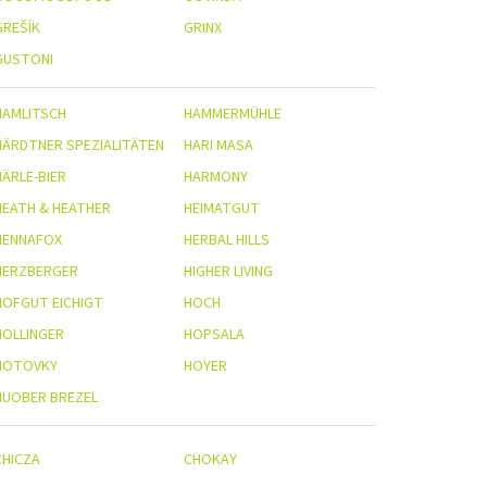
GREŠÍK
GRINX
GUSTONI
HAMLITSCH
HAMMERMÜHLE
HÄRDTNER SPEZIALITÄTEN
HARI MASA
HÄRLE-BIER
HARMONY
HEATH & HEATHER
HEIMATGUT
HENNAFOX
HERBAL HILLS
HERZBERGER
HIGHER LIVING
HOFGUT EICHIGT
HOCH
HOLLINGER
HOPSALA
HOTOVKY
HOYER
HUOBER BREZEL
CHICZA
CHOKAY