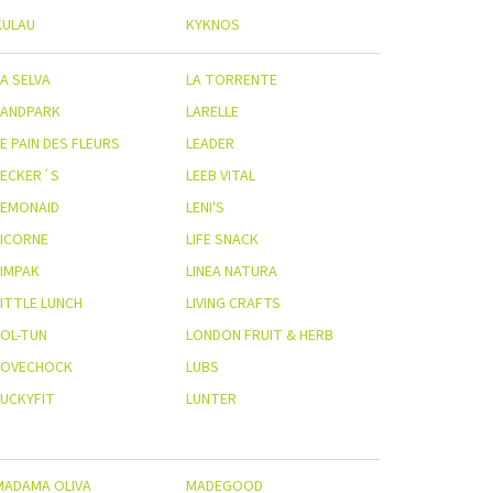
KULAU
KYKNOS
A SELVA
LA TORRENTE
LANDPARK
LARELLE
E PAIN DES FLEURS
LEADER
LECKER´S
LEEB VITAL
LEMONAID
LENI'S
LICORNE
LIFE SNACK
LIMPAK
LINEA NATURA
LITTLE LUNCH
LIVING CRAFTS
LOL-TUN
LONDON FRUIT & HERB
LOVECHOCK
LUBS
LUCKYFIT
LUNTER
MADAMA OLIVA
MADEGOOD