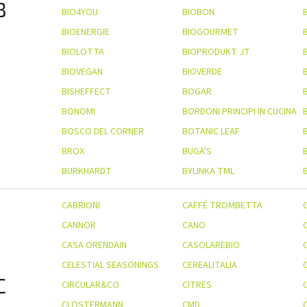
B
BIO4YOU
BIOBON
BIOENERGIE
BIOGOURMET
BIOLOTTA
BIOPRODUKT JT
BIOVEGAN
BIOVERDE
BISHEFFECT
BOGAR
BONOMI
BORDONI PRINCIPI IN CUCINA
BOSCO DEL CORNER
BOTANIC LEAF
BROX
BUGA'S
BURKHARDT
BYLINKA TML
CABRIONI
CAFFÉ TROMBETTA
CANNOR
CANO
CASA ORENDAIN
CASOLAREBIO
CELESTIAL SEASONINGS
CEREALITALIA
C
CIRCULAR&CO
CITRES
CLOSTERMANN
CMD