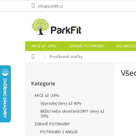
Přejít
info@parkfit.cz
na
obsah
AKCE až -34%
ZDRAVÉ POTRAVINY
BIO BACH
Domů
Prodávané značky
P
Vše
o
Přeskočit
s
Kategorie
kategorie
t
r
AKCE až -34%
a
Výprodej slevy až 40%
n
Blížící nebo skončená DMT slevy až
n
70%
í
ZDRAVÉ POTRAVINY
p
POTRAVINY Z ANGLIE
a