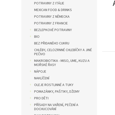
n
POTRAVINY Z ITÁLIE
e
MEXICAN FOOD & DRINKS
l
POTRAVINY Z NĚMECKA
POTRAVINY Z FRANCIE
BEZLEPKOVÉ POTRAVINY
BIO
BEZ PŘIDANÉHO CUKRU
CHLÉBY, CELOZRNNÉ CHLEBÍČKY A JINÉ
PEČIVO
MAKROBIOTIKA - MISO, UME, KUZU A
MOŘSKÉ ŘASY
NÁPOJE
NAKLÍČENÍ
OLEJE ROSTLINNÉ A TUKY
POMAZÁNKY, PAŠTIKY, DŽEMY
PRO DĚTI
PŘÍSADY NA VAŘENÍ, PEČENÍ A
DOCHUCOVÁNÍ