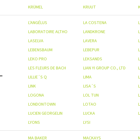
KRÜMEL
KRUUT
L'ANGÉLUS
LA COSTENA
L
LABORATOIRE ALTHO
LANDKRONE
LASELVA
LAVERA
L
LEBENSBAUM
LEBEPUR
LEKO PRO
LEKSANDS
LES FLEURS DE BACH
LIAN YI GROUP CO., LTD
L
LILLIE´S Q
LIMA
LINK
LISA´S
LOGONA
LOL TUN
LONDONTOWN
LOTAO
LUCIEN GEORGELIN
LUCKA
LYONS
LYSI
MA BAKER
MACKAYS