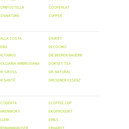
COMPOSTELLA
COOPERLAT
COSNATURE
CUPPER
DALLA COSTA
DAVERT
DEBA
DECOCINO
DICTAMUS
DIE BEEREN BAUERN
DOLCIARIA AMBROSIANA
DORSET TEA
R. GROSS
DR. NATURAL
DR.SANTÉ
DRESDNER ESSENZ
ECODENTA
ECOFFEE CUP
EHRENWORT.
EKOPRODUKT
LLEBI
EMILS
ERDMANNHAUSER
ERHARDT