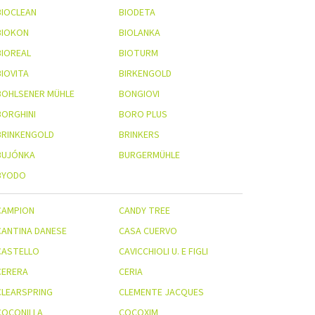
BIOCLEAN
BIODETA
BIOKON
BIOLANKA
BIOREAL
BIOTURM
BIOVITA
BIRKENGOLD
BOHLSENER MÜHLE
BONGIOVI
BORGHINI
BORO PLUS
BRINKENGOLD
BRINKERS
BUJÓNKA
BURGERMÜHLE
BYODO
CAMPION
CANDY TREE
CANTINA DANESE
CASA CUERVO
CASTELLO
CAVICCHIOLI U. E FIGLI
CERERA
CERIA
CLEARSPRING
CLEMENTE JACQUES
COCONILLA
COCOXIM