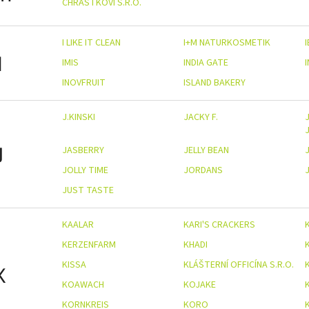
CHRÁSTKOVI S.R.O.
I LIKE IT CLEAN
I+M NATURKOSMETIK
I
IMIS
INDIA GATE
INOVFRUIT
ISLAND BAKERY
J.KINSKI
JACKY F.
J
J
JASBERRY
JELLY BEAN
JOLLY TIME
JORDANS
JUST TASTE
KAALAR
KARI'S CRACKERS
KERZENFARM
KHADI
KISSA
KLÁŠTERNÍ OFFICÍNA S.R.O.
K
KOAWACH
KOJAKE
KORNKREIS
KORO