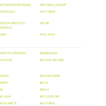
ANTERSDORFER MÜHLE
ANTONELLI GROUP
APERITIVOS
APOTHEKE
ARCESA ARROCES Y
ARCHE
CEREALES
AURO
AYAL KAAS
BARISTA VOM BERG
BARNHOUSE
BAYFOOD
BELESSE NATURE
BELVAS
BELVOIR FARM
BERIEF
BETIS
IA
BIKAJI
IO ASIA
BIO LOVES ME
BIO PLANÈTE
BIO PUREA