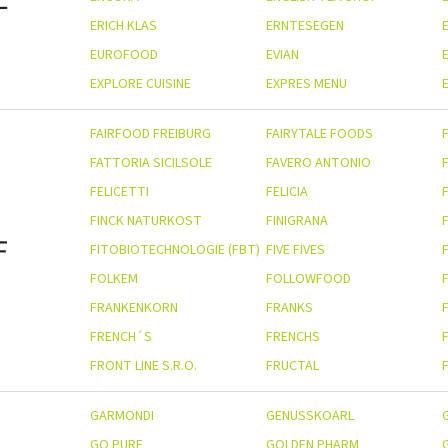
ERICH KLAS
ERNTESEGEN
EUROFOOD
EVIAN
EXPLORE CUISINE
EXPRES MENU
E
FAIRFOOD FREIBURG
FAIRYTALE FOODS
FATTORIA SICILSOLE
FAVERO ANTONIO
FELICETTI
FELICIA
FINCK NATURKOST
FINIGRANA
F
FITOBIOTECHNOLOGIE (FBT)
FIVE FIVES
F
FOLKEM
FOLLOWFOOD
FRANKENKORN
FRANKS
FRENCH´S
FRENCHS
FRONT LINE S.R.O.
FRUCTAL
GARMONDI
GENUSSKOARL
GO PURE
GOLDEN PHARM