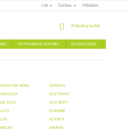
CZK
Čeština
PODMÍNKY OCHRANY OSOBNÍCH ÚDAJŮ
MOJE OBJEDNÁVKA
Přihlášení
VRÁCE
NÁKUPNÍ
Prázdný košík
KOŠÍK
ÁRNA
POTRAVINOVÉ DOPLŇKY
EKODROGERIE
ŠPERKY
ADVENTURE MENU
ADVERSO
GRISICILIA
ACHTERHOF
ALB–GOLD
ALCE NERO
ALLOS
ALMAWIN
LTAI
ALTEVITA
AMECKE
AMUNAK