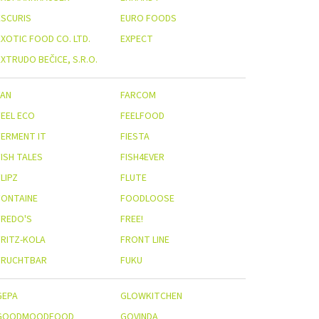
ESCURIS
EURO FOODS
EXOTIC FOOD CO. LTD.
EXPECT
XTRUDO BEČICE, S.R.O.
FAN
FARCOM
FEEL ECO
FEELFOOD
FERMENT IT
FIESTA
FISH TALES
FISH4EVER
LIPZ
FLUTE
FONTAINE
FOODLOOSE
FREDO'S
FREE!
FRITZ-KOLA
FRONT LINE
FRUCHTBAR
FUKU
GEPA
GLOWKITCHEN
GOODMOODFOOD
GOVINDA