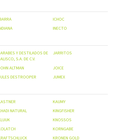
IBARRA
ICHOC
INDIANA
INECTO
JARABES Y DESTILADOS DE
JARRITOS
ALISCO, S.A. DE C.V.
JOHN ALTMAN
JOICE
JULES DESTROOPER
JUMEX
KASTNER
KAUMY
KHADI NATURAL
KINGFISHER
KLUUK
KNOSSOS
KOLATCH
KORNGABE
KRAFTSCHLUCK
KRONEN GOLD