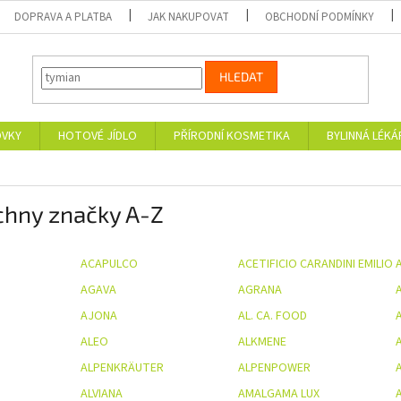
DOPRAVA A PLATBA
JAK NAKUPOVAT
OBCHODNÍ PODMÍNKY
HLEDAT
OVKY
HOTOVÉ JÍDLO
PŘÍRODNÍ KOSMETIKA
BYLINNÁ LÉK
chny značky A-Z
ACAPULCO
ACETIFICIO CARANDINI EMILIO
AGAVA
AGRANA
A
AJONA
AL. CA. FOOD
ALEO
ALKMENE
ALPENKRÄUTER
ALPENPOWER
A
ALVIANA
AMALGAMA LUX