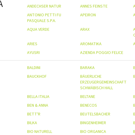
A
ANDECHSER NATUR
ANNES FEINSTE
ANTONIO PETTI FU
APEIRON
PASQUALE S.P.A.
AQUA VERDE
ARAX
ARIES
AROMATIKA
AYUSRI
AZIENDA POGGIO FELICE
BALDINI
BARAKA
BAUCKHOF
BÄUERLICHE
ERZEUGERGEMEINSCHAFT
SCHWÄBISCH HALL
BELLA ITALIA
BELTANE
BEN & ANNA
BENECOS
BETT'R
BEUTELSBACHER
B
BILKA
BINGENHEIMER
B
BIO NATURELL
BIO ORGANICA