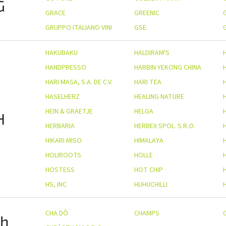
G
GRACE
GREENIC
GRUPPO ITALIANO VINI
GSE
HAKUBAKU
HALDIRAM'S
HANDPRESSO
HARBIN YEKONG CHINA
HARI MASA, S.A. DE C.V.
HARI TEA
HASELHERZ
HEALING NATURE
HEIN & GRAETJE
HELGA
H
HERBARIA
HERBEX SPOL. S R.O.
HIKARI MISO
HIMALAYA
HOLIROOTS
HOLLE
HOSTESS
HOT CHIP
HS, INC
HUHUCHILLI
CHA DÔ
CHAMPS
h