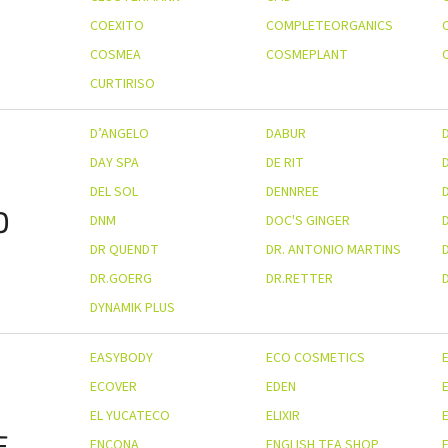
COEXITO
COMPLETEORGANICS
COSMEA
COSMEPLANT
CURTIRISO
D’ANGELO
DABUR
DAY SPA
DE RIT
DEL SOL
DENNREE
D
DNM
DOC'S GINGER
DR QUENDT
DR. ANTONIO MARTINS
D
DR.GOERG
DR.RETTER
DYNAMIK PLUS
EASYBODY
ECO COSMETICS
ECOVER
EDEN
EL YUCATECO
ELIXIR
E
E
ENCONA
ENGLISH TEA SHOP