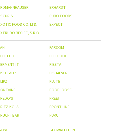
ERDMANNHAUSER
ERHARDT
ESCURIS
EURO FOODS
EXOTIC FOOD CO. LTD.
EXPECT
XTRUDO BEČICE, S.R.O.
FAN
FARCOM
FEEL ECO
FEELFOOD
FERMENT IT
FIESTA
FISH TALES
FISH4EVER
LIPZ
FLUTE
FONTAINE
FOODLOOSE
FREDO'S
FREE!
FRITZ-KOLA
FRONT LINE
FRUCHTBAR
FUKU
GEPA
GLOWKITCHEN