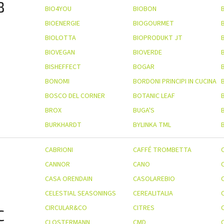
B
BIO4YOU
BIOBON
BIOENERGIE
BIOGOURMET
BIOLOTTA
BIOPRODUKT JT
BIOVEGAN
BIOVERDE
BISHEFFECT
BOGAR
BONOMI
BORDONI PRINCIPI IN CUCINA
BOSCO DEL CORNER
BOTANIC LEAF
BROX
BUGA'S
BURKHARDT
BYLINKA TML
CABRIONI
CAFFÉ TROMBETTA
CANNOR
CANO
CASA ORENDAIN
CASOLAREBIO
CELESTIAL SEASONINGS
CEREALITALIA
CIRCULAR&CO
CITRES
C
CLOSTERMANN
CMD