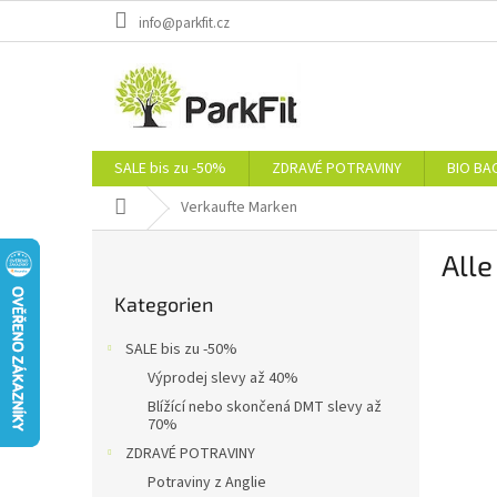
Zum
info@parkfit.cz
Inhalt
springen
SALE bis zu -50%
ZDRAVÉ POTRAVINY
BIO BA
Startseite
Verkaufte Marken
S
All
e
Kategorien
i
Kategorien
überspringen
t
e
SALE bis zu -50%
n
Výprodej slevy až 40%
l
Blížící nebo skončená DMT slevy až
e
70%
i
ZDRAVÉ POTRAVINY
s
Potraviny z Anglie
t