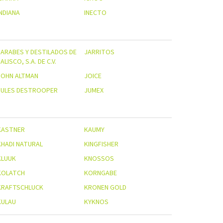
INDIANA
INECTO
JARABES Y DESTILADOS DE
JARRITOS
ALISCO, S.A. DE C.V.
JOHN ALTMAN
JOICE
JULES DESTROOPER
JUMEX
KASTNER
KAUMY
KHADI NATURAL
KINGFISHER
KLUUK
KNOSSOS
KOLATCH
KORNGABE
KRAFTSCHLUCK
KRONEN GOLD
KULAU
KYKNOS