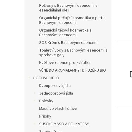
Roll-ony s Bachovými esencemi a
esenciálními oleji
Organická pečující kosmetika o pleť s
Bachovými esencemi
Organická tělová kosmetika s
Bachovými esencemi
SOS Krém s Bachovými esencemi
Toaletní vody s Bachovými esencemi a
sprchové gely
Květové esence pro zvířátka
VŮNĚ DO AROMALAMPY I DIFUZÉRU BIO
HOTOVÉ JÍDLO
Dvouporcová jídla
Jednoporcová jídla
Polévky
Maso ve vlastní štávě
Přílohy
SUŠENÉ MASO A DELIKATESY
Samoohřevy