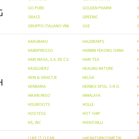
GO PURE
GOLDEN PHARM
G
GRACE
GREENIC
GRUPPO ITALIANO VINI
GSE
HAKUBAKU
HALDIRAM'S
HANDPRESSO
HARBIN YEKONG CHINA
HARI MASA, S.A. DE C.V.
HARI TEA
HASELHERZ
HEALING NATURE
HEIN & GRAETJE
HELGA
H
HERBARIA
HERBEX SPOL. S R.O.
HIKARI MISO
HIMALAYA
HOLIROOTS
HOLLE
HOSTESS
HOT CHIP
HS, INC
HUHUCHILLI
I LIKE IT CLEAN
I+M NATURKOSMETIK