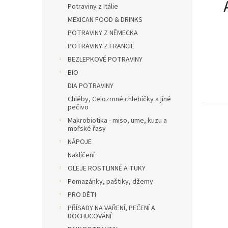
e
Potraviny z Itálie
MEXICAN FOOD & DRINKS
POTRAVINY Z NĚMECKA
POTRAVINY Z FRANCIE
BEZLEPKOVÉ POTRAVINY
BIO
DIA POTRAVINY
Chléby, Celozrnné chlebíčky a jíné
pečivo
Makrobiotika - miso, ume, kuzu a
mořské řasy
NÁPOJE
Naklíčení
OLEJE ROSTLINNÉ A TUKY
Pomazánky, paštiky, džemy
PRO DĚTI
PŘÍSADY NA VAŘENÍ, PEČENÍ A
DOCHUCOVÁNÍ