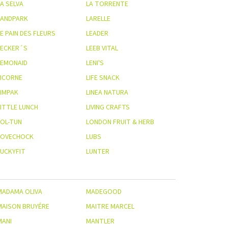
A SELVA
LA TORRENTE
LANDPARK
LARELLE
E PAIN DES FLEURS
LEADER
LECKER´S
LEEB VITAL
LEMONAID
LENI'S
LICORNE
LIFE SNACK
LIMPAK
LINEA NATURA
LITTLE LUNCH
LIVING CRAFTS
LOL-TUN
LONDON FRUIT & HERB
LOVECHOCK
LUBS
LUCKYFIT
LUNTER
MADAMA OLIVA
MADEGOOD
MAISON BRUYÉRE
MAITRE MARCEL
MANI
MANTLER