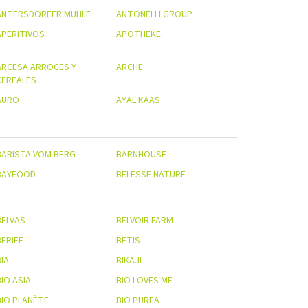
ANTERSDORFER MÜHLE
ANTONELLI GROUP
APERITIVOS
APOTHEKE
ARCESA ARROCES Y
ARCHE
CEREALES
AURO
AYAL KAAS
BARISTA VOM BERG
BARNHOUSE
BAYFOOD
BELESSE NATURE
BELVAS
BELVOIR FARM
BERIEF
BETIS
IA
BIKAJI
IO ASIA
BIO LOVES ME
BIO PLANÈTE
BIO PUREA