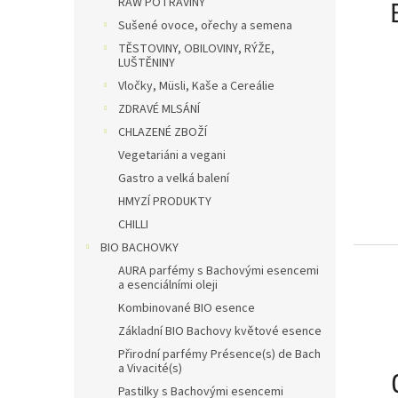
RAW POTRAVINY
Sušené ovoce, ořechy a semena
TĚSTOVINY, OBILOVINY, RÝŽE,
LUŠTĚNINY
Vločky, Müsli, Kaše a Cereálie
ZDRAVÉ MLSÁNÍ
CHLAZENÉ ZBOŽÍ
Vegetariáni a vegani
Gastro a velká balení
HMYZÍ PRODUKTY
CHILLI
BIO BACHOVKY
AURA parfémy s Bachovými esencemi
a esenciálními oleji
Kombinované BIO esence
Základní BIO Bachovy květové esence
Přirodní parfémy Présence(s) de Bach
a Vivacité(s)
Pastilky s Bachovými esencemi