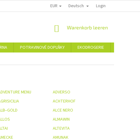
EUR
Deutsch
PODMÍNKY OCHRANY OSOBNÍCH ÚDAJŮ
MEINE BESTELLUNG
Login
VRÁC
WARENKORB
Warenkorb leeren
ÁRNA
POTRAVINOVÉ DOPLŇKY
EKODROGERIE
Šperky
ADVENTURE MENU
ADVERSO
GRISICILIA
ACHTERHOF
ALB–GOLD
ALCE NERO
ALLOS
ALMAWIN
LTAI
ALTEVITA
AMECKE
AMUNAK