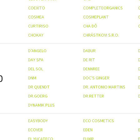
COEXITO
COMPLETEORGANICS
COSMEA
COSMEPLANT
CURTIRISO
CHA DÔ
CHOKAY
CHRÁSTKOVI S.R.O.
D’ANGELO
DABUR
DAY SPA
DE RIT
DEL SOL
DENNREE
D
DNM
DOC'S GINGER
DR QUENDT
DR. ANTONIO MARTINS
D
DR.GOERG
DR.RETTER
DYNAMIK PLUS
EASYBODY
ECO COSMETICS
ECOVER
EDEN
EL YUCATECO
ELIXIR
E