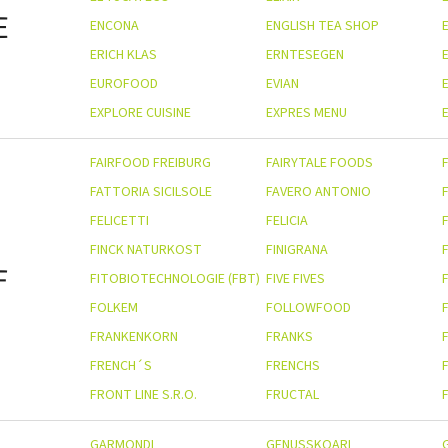
E
ENCONA
ENGLISH TEA SHOP
ERICH KLAS
ERNTESEGEN
EUROFOOD
EVIAN
EXPLORE CUISINE
EXPRES MENU
E
FAIRFOOD FREIBURG
FAIRYTALE FOODS
FATTORIA SICILSOLE
FAVERO ANTONIO
FELICETTI
FELICIA
FINCK NATURKOST
FINIGRANA
F
FITOBIOTECHNOLOGIE (FBT)
FIVE FIVES
F
FOLKEM
FOLLOWFOOD
FRANKENKORN
FRANKS
FRENCH´S
FRENCHS
FRONT LINE S.R.O.
FRUCTAL
GARMONDI
GENUSSKOARL