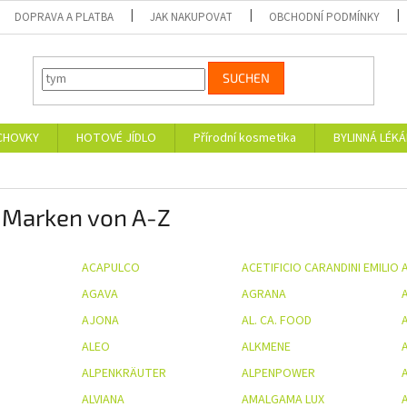
DOPRAVA A PLATBA
JAK NAKUPOVAT
OBCHODNÍ PODMÍNKY
SUCHEN
CHOVKY
HOTOVÉ JÍDLO
Přírodní kosmetika
BYLINNÁ LÉK
e Marken von A-Z
ACAPULCO
ACETIFICIO CARANDINI EMILIO
AGAVA
AGRANA
A
AJONA
AL. CA. FOOD
ALEO
ALKMENE
ALPENKRÄUTER
ALPENPOWER
A
ALVIANA
AMALGAMA LUX