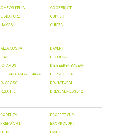
COMPOSTELLA
COOPERLAT
COSNATURE
CUPPER
CHAMPS
CHICZA
DALLA COSTA
DAVERT
DEBA
DECOCINO
DICTAMUS
DIE BEEREN BAUERN
DOLCIARIA AMBROSIANA
DORSET TEA
R. GROSS
DR. NATURAL
DR.SANTÉ
DRESDNER ESSENZ
ECODENTA
ECOFFEE CUP
EHRENWORT.
EKOPRODUKT
LLEBI
EMILS