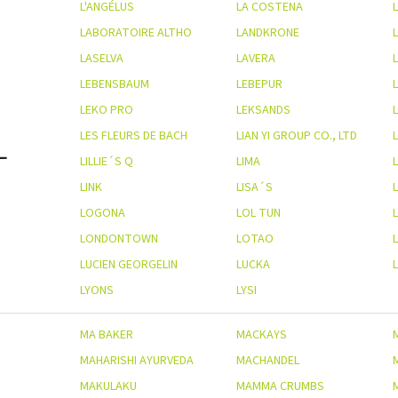
L'ANGÉLUS
LA COSTENA
L
LABORATOIRE ALTHO
LANDKRONE
LASELVA
LAVERA
L
LEBENSBAUM
LEBEPUR
LEKO PRO
LEKSANDS
LES FLEURS DE BACH
LIAN YI GROUP CO., LTD
L
LILLIE´S Q
LIMA
LINK
LISA´S
LOGONA
LOL TUN
LONDONTOWN
LOTAO
LUCIEN GEORGELIN
LUCKA
LYONS
LYSI
MA BAKER
MACKAYS
MAHARISHI AYURVEDA
MACHANDEL
MAKULAKU
MAMMA CRUMBS