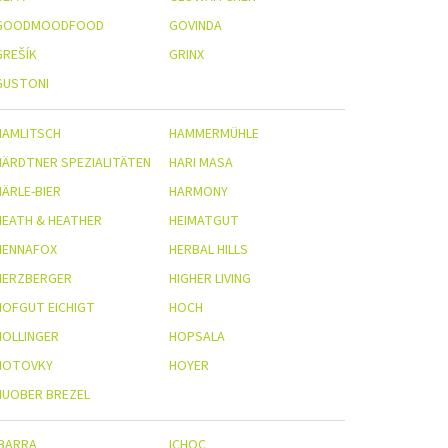
GOODMOODFOOD
GOVINDA
GREŠÍK
GRINX
GUSTONI
HAMLITSCH
HAMMERMÜHLE
HÄRDTNER SPEZIALITÄTEN
HARI MASA
HÄRLE-BIER
HARMONY
HEATH & HEATHER
HEIMATGUT
HENNAFOX
HERBAL HILLS
HERZBERGER
HIGHER LIVING
HOFGUT EICHIGT
HOCH
HOLLINGER
HOPSALA
HOTOVKY
HOYER
HUOBER BREZEL
IBARRA
ICHOC