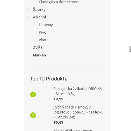
Ekologická domácnost
Šperky
Alkohol
Lihoviny
Pivo
Víno
ZVÍŘE
Marken
Top 10 Produkte
Energetická žvýkačka ORIGINÁL
- Bitters 13,5g
€0,95
Rychlý snack cizrnový s
jogurtovou polevou - bez lepku
- Extrudo 24g
€0,68
Křehké plátky kaštanové -