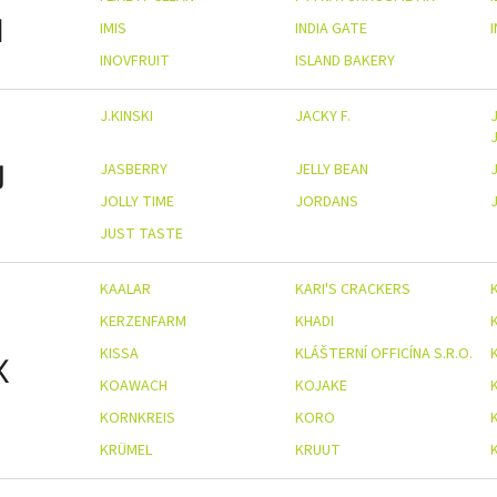
I
IMIS
INDIA GATE
INOVFRUIT
ISLAND BAKERY
J.KINSKI
JACKY F.
J
J
JASBERRY
JELLY BEAN
JOLLY TIME
JORDANS
JUST TASTE
KAALAR
KARI'S CRACKERS
KERZENFARM
KHADI
KISSA
KLÁŠTERNÍ OFFICÍNA S.R.O.
K
KOAWACH
KOJAKE
KORNKREIS
KORO
KRÜMEL
KRUUT