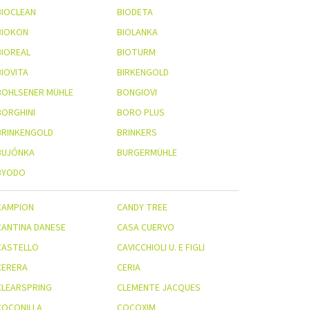
BIOCLEAN
BIODETA
BIOKON
BIOLANKA
BIOREAL
BIOTURM
BIOVITA
BIRKENGOLD
BOHLSENER MÜHLE
BONGIOVI
BORGHINI
BORO PLUS
BRINKENGOLD
BRINKERS
BUJÓNKA
BURGERMÜHLE
BYODO
CAMPION
CANDY TREE
CANTINA DANESE
CASA CUERVO
CASTELLO
CAVICCHIOLI U. E FIGLI
CERERA
CERIA
CLEARSPRING
CLEMENTE JACQUES
COCONILLA
COCOXIM