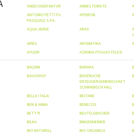
A
ANDECHSER NATUR
ANNES FEINSTE
ANTONIO PETTI FU
APEIRON
PASQUALE S.P.A.
AQUA VERDE
ARAX
ARIES
AROMATIKA
AYUSRI
AZIENDA POGGIO FELICE
BALDINI
BARAKA
BAUCKHOF
BÄUERLICHE
ERZEUGERGEMEINSCHAFT
SCHWÄBISCH HALL
BELLA ITALIA
BELTANE
BEN & ANNA
BENECOS
BETT'R
BEUTELSBACHER
B
BILKA
BINGENHEIMER
B
BIO NATURELL
BIO ORGANICA