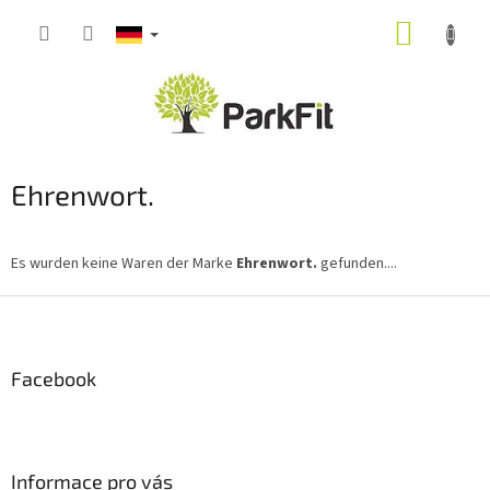
Zum
WARE
Inhalt
springen
Ehrenwort.
Es wurden keine Waren der Marke
Ehrenwort.
gefunden....
F
u
ß
z
Facebook
e
i
l
e
Informace pro vás