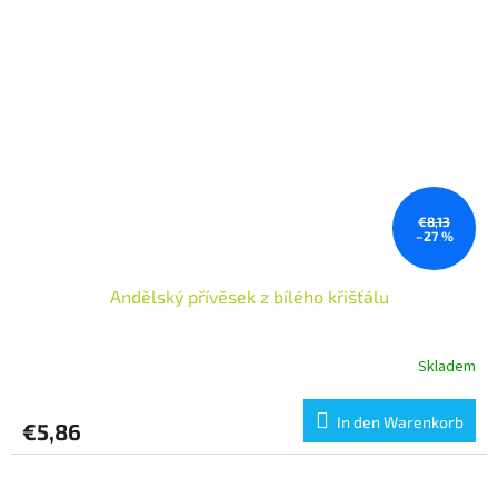
€8,13
–27 %
Andělský přívěsek z bílého křišťálu
Skladem
In den Warenkorb
€5,86