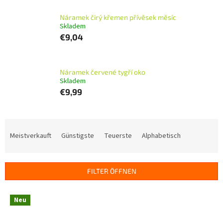
Náramek čirý křemen přívěsek měsíc
Skladem
€9,04
Náramek červené tygří oko
Skladem
€9,99
P
r
Meistverkauft
Günstigste
Teuerste
Alphabetisch
o
d
u
FILTER ÖFFNEN
k
t
L
s
Neu
i
o
s
r