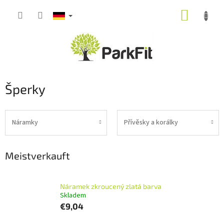
Zum
WARE
Inhalt
springen
Šperky
Náramky
Přívěsky a korálky
Meistverkauft
Náramek zkroucený zlatá barva
Skladem
€9,04