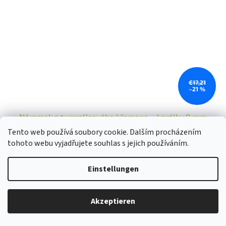
€17,21
–21 %
Náramek z turmalínového křemene – korálky 8 mm
Tento web používá soubory cookie. Dalším procházením
tohoto webu vyjadřujete souhlas s jejich používáním.
Skladem
Einstellungen
In den Warenkorb
€13,58
Last Minute
Akzeptieren