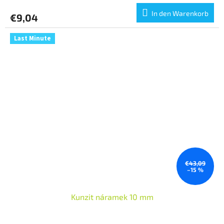
In den Warenkorb
€9,04
Last Minute
€43,09
–15 %
Kunzit náramek 10 mm