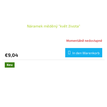
Náramek měděný "květ života"
Momentálně nedostupné
In den Warenkorb
€9,04
Neu