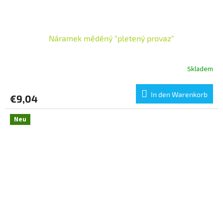
Náramek měděný "pletený provaz"
Skladem
In den Warenkorb
€9,04
Neu