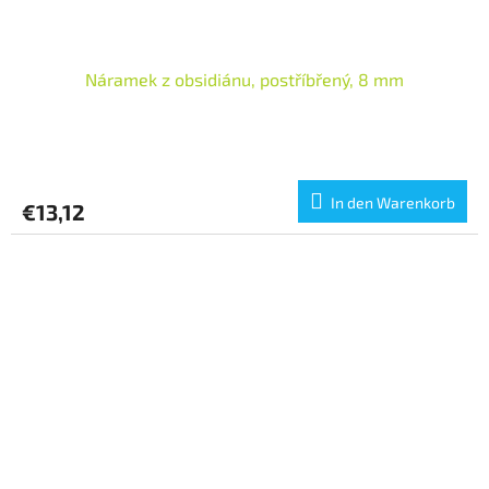
Náramek z obsidiánu, postříbřený, 8 mm
In den Warenkorb
€13,12