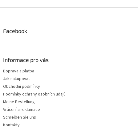
t
e
F
u
u
e
ß
r
z
Facebook
e
e
l
i
e
m
l
e
e
Informace pro vás
n
t
Doprava a platba
e
Jak nakupovat
d
e
Obchodní podmínky
r
Podmínky ochrany osobních údajů
L
Meine Bestellung
i
s
Vrácení a reklamace
t
Schreiben Sie uns
e
Kontakty