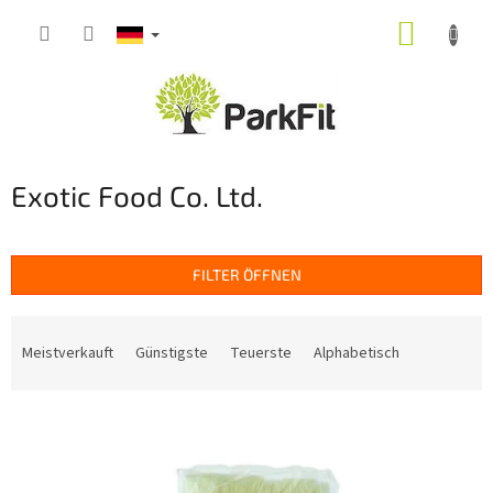
Zum
WARE
Inhalt
springen
Exotic Food Co. Ltd.
FILTER ÖFFNEN
P
r
Meistverkauft
Günstigste
Teuerste
Alphabetisch
o
d
L
u
i
k
s
t