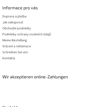
m
l
e
e
Informace pro vás
n
t
Doprava a platba
e
Jak nakupovat
d
e
Obchodní podmínky
r
Podmínky ochrany osobních údajů
L
Meine Bestellung
i
s
Vrácení a reklamace
t
Schreiben Sie uns
e
Kontakty
Wir akzeptieren online-Zahlungen