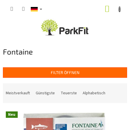
Zum
WARE
Inhalt
springen
Fontaine
FILTER ÖFFNEN
P
r
Meistverkauft
Günstigste
Teuerste
Alphabetisch
o
d
L
u
Neu
i
k
s
t