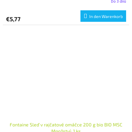
Do 3 dnů
In den Warenkorb
€5,77
Fontaine Sleď v rajčatové omáčce 200 g bio BIO MSC
Množství: 1 ks