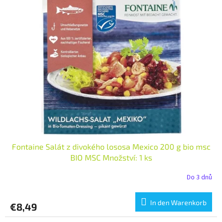
Fontaine Salát z divokého lososa Mexico 200 g bio msc
BIO MSC Množství: 1 ks
Do 3 dnů
In den Warenkorb
€8,49