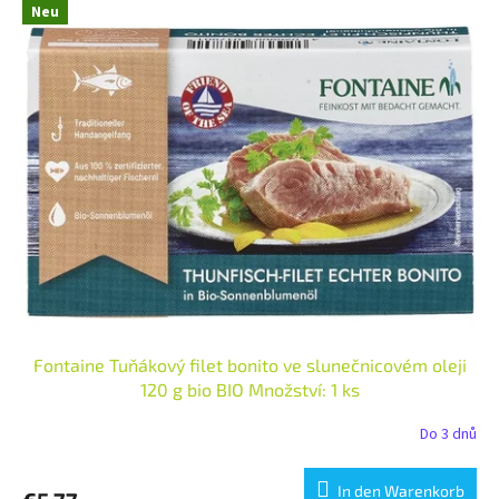
Neu
Fontaine Tuňákový filet bonito ve slunečnicovém oleji
120 g bio BIO Množství: 1 ks
Do 3 dnů
In den Warenkorb