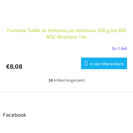
Fontaine Tuňák na těstoviny se zeleninou 200 g bio BIO
MSC Množství: 1 ks
Do 3 dnů
In den Warenkorb
€8,08
10
Artikel insgesamt
S
t
e
F
u
u
e
ß
r
z
Facebook
e
e
l
i
e