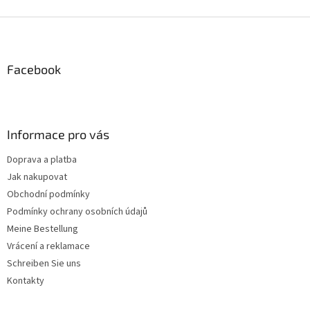
t
e
F
u
u
e
ß
r
z
Facebook
e
e
l
i
e
m
l
e
e
Informace pro vás
n
t
Doprava a platba
e
Jak nakupovat
d
e
Obchodní podmínky
r
Podmínky ochrany osobních údajů
L
Meine Bestellung
i
s
Vrácení a reklamace
t
Schreiben Sie uns
e
Kontakty