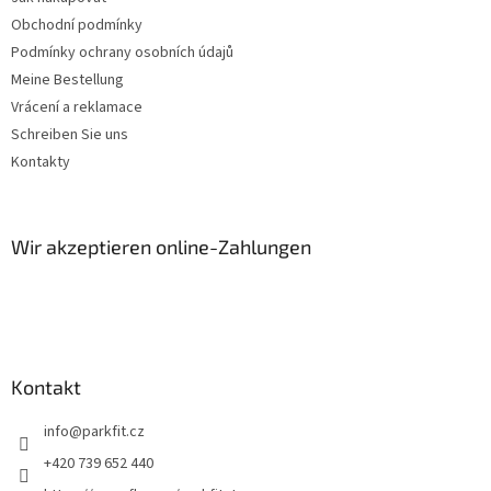
d
e
Obchodní podmínky
r
Podmínky ochrany osobních údajů
L
Meine Bestellung
i
s
Vrácení a reklamace
t
Schreiben Sie uns
e
Kontakty
Wir akzeptieren online-Zahlungen
Kontakt
info
@
parkfit.cz
+420 739 652 440