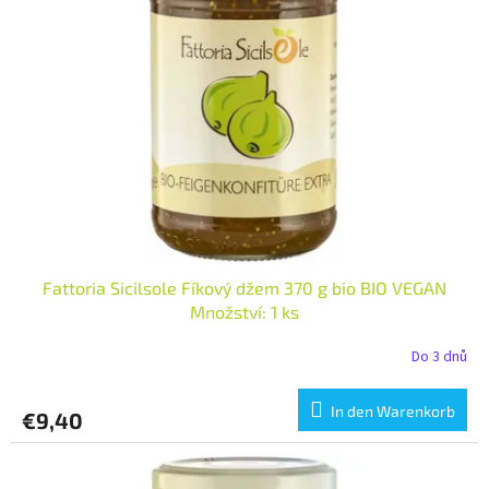
t
s
e
o
d
r
e
t
r
i
P
e
r
r
o
u
d
n
u
g
k
t
Fattoria Sicilsole Fíkový džem 370 g bio BIO VEGAN
e
Množství: 1 ks
Do 3 dnů
In den Warenkorb
€9,40