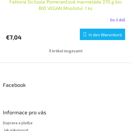
Fattoria Sicilsole Pomerančová marmeláda 370 g bio
BIO VEGAN Množství: 1 ks
Do 3 dnů
In den Warenkorb
€7,04
7
Artikel insgesamt
S
t
e
F
u
u
e
ß
r
z
Facebook
e
e
l
i
e
m
l
e
e
Informace pro vás
n
t
Doprava a platba
e
Jak nakupovat