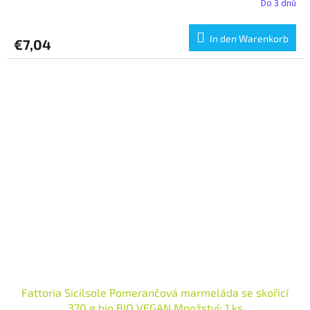
Do 3 dnů
In den Warenkorb
€7,04
Fattoria Sicilsole Pomerančová marmeláda se skořicí
370 g bio BIO VEGAN Množství: 1 ks