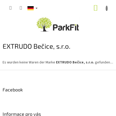
Zum
WARE
Inhalt
springen
EXTRUDO Bečice, s.r.o.
Es wurden keine Waren der Marke
EXTRUDO Bečice, s.r.o.
gefunden....
F
u
ß
z
Facebook
e
i
l
e
Informace pro vás