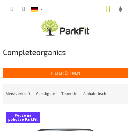
Zum
WARE
Inhalt
springen
Completeorganics
FILTER ÖFFNEN
P
r
Meistverkauft
Günstigste
Teuerste
Alphabetisch
o
d
L
u
Pouze na
i
k
pobočce ParkFit
s
t