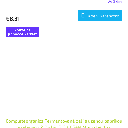
Do 3 dnů
In den Warenkorb
€8,31
Pouze na
pobočce ParkFit
Completeorganics Fermentované zelí s uzenou paprikou
a jalapeňo 210g bio BIO VEGAN Množství: 1 ks