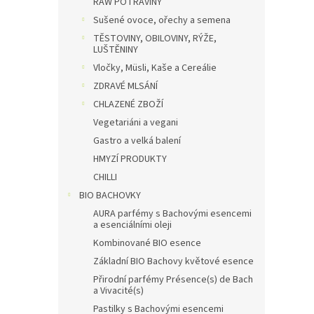
RAW POTRAVINY
Sušené ovoce, ořechy a semena
TĚSTOVINY, OBILOVINY, RÝŽE,
LUŠTĚNINY
Vločky, Müsli, Kaše a Cereálie
ZDRAVÉ MLSÁNÍ
CHLAZENÉ ZBOŽÍ
Vegetariáni a vegani
Gastro a velká balení
HMYZÍ PRODUKTY
CHILLI
BIO BACHOVKY
AURA parfémy s Bachovými esencemi
a esenciálními oleji
Kombinované BIO esence
Základní BIO Bachovy květové esence
Přirodní parfémy Présence(s) de Bach
a Vivacité(s)
Pastilky s Bachovými esencemi