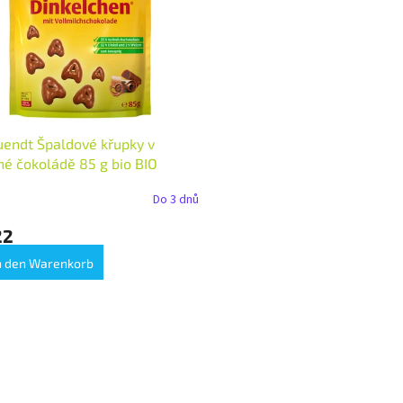
uendt Špaldové křupky v
é čokoládě 85 g bio BIO
ARIAN Množství: 1 ks
Do 3 dnů
22
n den Warenkorb
S
t
e
u
e
r