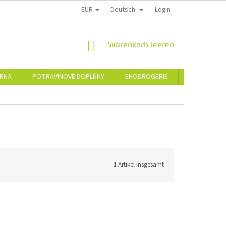
EUR
Deutsch
PODMÍNKY OCHRANY OSOBNÍCH ÚDAJŮ
MEINE BESTELLUNG
Login
VRÁC
WARENKORB
Warenkorb leeren
ÁRNA
POTRAVINOVÉ DOPLŇKY
EKODROGERIE
Šperky
1
Artikel insgesamt