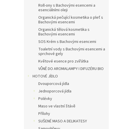
Roll-ony s Bachovými esencemi a
esenciálními oleji
Organická pečující kosmetika o pleť s
Bachovými esencemi
Organická tělová kosmetika s
Bachovými esencemi
SOS Krém s Bachovými esencemi
Toaletní vody s Bachovými esencemi a
sprchové gely
Květové esence pro zvířátka
VŮNĚ DO AROMALAMPY I DIFUZÉRU BIO
HOTOVÉ JÍDLO
Dvouporcová jídla
Jednoporcová jídla
Polévky
Maso ve vlastní štávě
Přílohy
SUŠENÉ MASO A DELIKATESY
Samoohřevy