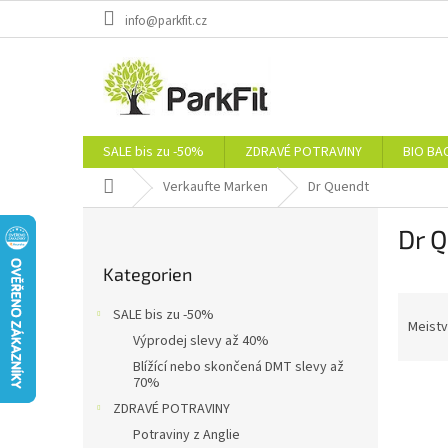
Zum
info@parkfit.cz
Inhalt
springen
SALE bis zu -50%
ZDRAVÉ POTRAVINY
BIO BA
Startseite
Verkaufte Marken
Dr Quendt
S
Dr 
e
Kategorien
i
Kategorien
überspringen
t
P
e
SALE bis zu -50%
r
n
Meistv
Výprodej slevy až 40%
o
l
Blížící nebo skončená DMT slevy až
d
e
70%
L
u
i
ZDRAVÉ POTRAVINY
i
k
s
s
t
Potraviny z Anglie
t