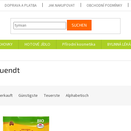
DOPRAVA A PLATBA
JAK NAKUPOVAT
OBCHODNÍ PODMÍNKY
SUCHEN
CHOVKY
HOTOVÉ JÍDLO
Přírodní kosmetika
BYLINNÁ LÉK
Quendt
erkauft
Günstigste
Teuerste
Alphabetisch