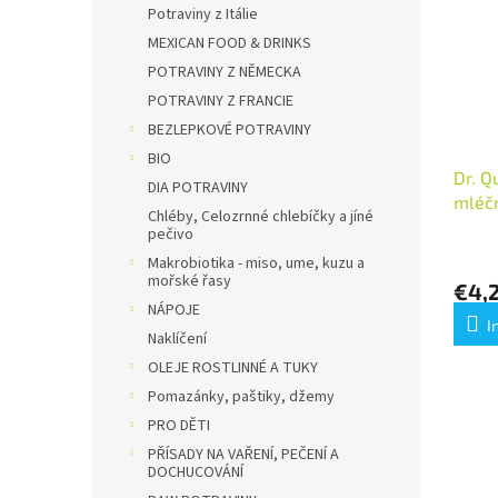
t
s
e
Potraviny z Itálie
e
o
MEXICAN FOOD & DRINKS
d
r
POTRAVINY Z NĚMECKA
e
t
POTRAVINY Z FRANCIE
r
i
P
BEZLEPKOVÉ POTRAVINY
e
r
r
BIO
Dr. Q
o
u
DIA POTRAVINY
mléčn
d
n
Chléby, Celozrnné chlebíčky a jíné
VEGET
u
g
pečivo
k
Makrobiotika - miso, ume, kuzu a
t
mořské řasy
€4,
e
NÁPOJE
I
Naklíčení
OLEJE ROSTLINNÉ A TUKY
Pomazánky, paštiky, džemy
PRO DĚTI
PŘÍSADY NA VAŘENÍ, PEČENÍ A
DOCHUCOVÁNÍ