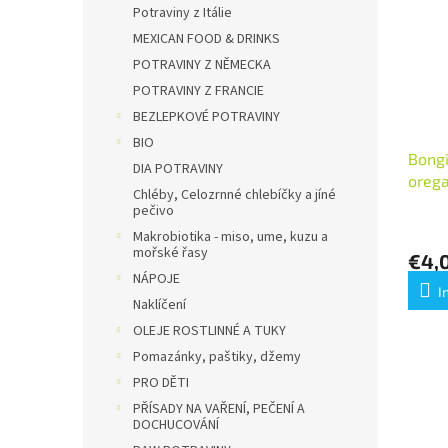
t
s
e
Potraviny z Itálie
e
o
MEXICAN FOOD & DRINKS
d
r
POTRAVINY Z NĚMECKA
e
t
POTRAVINY Z FRANCIE
r
i
P
BEZLEPKOVÉ POTRAVINY
e
r
r
BIO
Bongi
o
u
DIA POTRAVINY
oreg
d
n
Chléby, Celozrnné chlebíčky a jíné
u
g
pečivo
k
Makrobiotika - miso, ume, kuzu a
t
mořské řasy
€4,
e
NÁPOJE
I
Naklíčení
OLEJE ROSTLINNÉ A TUKY
Pomazánky, paštiky, džemy
PRO DĚTI
PŘÍSADY NA VAŘENÍ, PEČENÍ A
DOCHUCOVÁNÍ