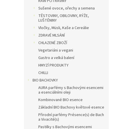
RAW POTRAVINY
Sušené ovoce, ořechy a semena
TĚSTOVINY, OBILOVINY, RÝŽE,
LUŠTĚNINY
Vločky, Müsli, Kaše a Cereálie
ZDRAVÉ MLSÁNÍ
CHLAZENÉ ZBOŽÍ
Vegetariáni a vegani
Gastro a velká balení
HMYZÍ PRODUKTY
CHILLI
BIO BACHOVKY
AURA parfémy s Bachovými esencemi
a esenciálními oleji
Kombinované BIO esence
Základní BIO Bachovy květové esence
Přirodní parfémy Présence(s) de Bach
a Vivacité(s)
Pastilky s Bachovými esencemi