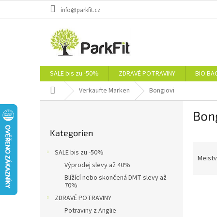
Zum
info@parkfit.cz
Inhalt
springen
SALE bis zu -50%
ZDRAVÉ POTRAVINY
BIO BA
Startseite
Verkaufte Marken
Bongiovi
S
Bon
e
Kategorien
i
Kategorien
überspringen
t
P
e
SALE bis zu -50%
r
n
Meistv
Výprodej slevy až 40%
o
l
Blížící nebo skončená DMT slevy až
d
e
70%
L
u
i
ZDRAVÉ POTRAVINY
i
k
s
s
t
Potraviny z Anglie
t