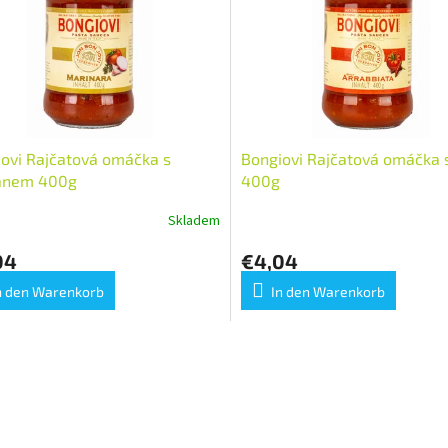
ovi Rajčatová omáčka s
Bongiovi Rajčatová omáčka s 
anem 400g
400g
Skladem
04
€4,04
n den Warenkorb
In den Warenkorb
S
t
e
u
e
r