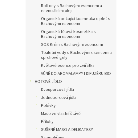
Roll-ony s Bachovými esencemi a
esenciálními oleji
Organická pečující kosmetika o pleť s
Bachovými esencemi
Organická tělová kosmetika s
Bachovými esencemi
SOS Krém s Bachovými esencemi
Toaletní vody s Bachovými esencemi a
sprchové gely
Květové esence pro zvířátka
VŮNĚ DO AROMALAMPY I DIFUZÉRU BIO
HOTOVÉ JÍDLO
Dvouporcová jídla
Jednoporcová jídla
Polévky
Maso ve vlastní štávě
Přílohy
SUŠENÉ MASO A DELIKATESY
Samoohřevy