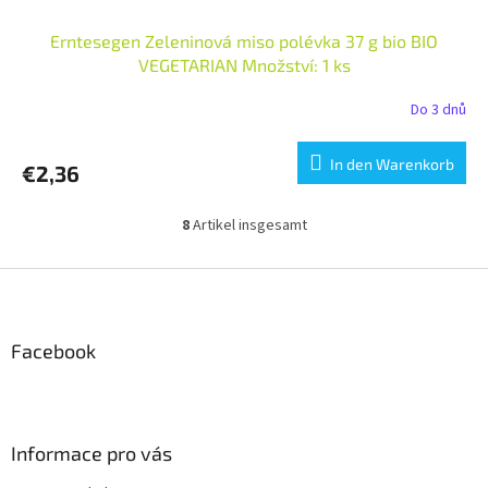
Erntesegen Zeleninová miso polévka 37 g bio BIO
VEGETARIAN Množství: 1 ks
Do 3 dnů
In den Warenkorb
€2,36
8
Artikel insgesamt
S
t
e
F
u
u
e
ß
r
z
Facebook
e
e
l
i
e
m
l
e
e
Informace pro vás
n
t