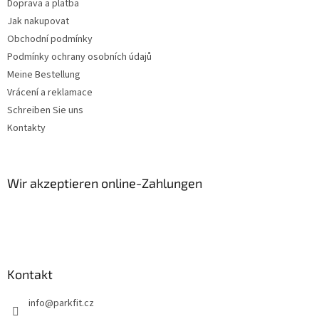
Doprava a platba
e
Jak nakupovat
d
e
Obchodní podmínky
r
Podmínky ochrany osobních údajů
L
Meine Bestellung
i
s
Vrácení a reklamace
t
Schreiben Sie uns
e
Kontakty
Wir akzeptieren online-Zahlungen
Kontakt
info
@
parkfit.cz