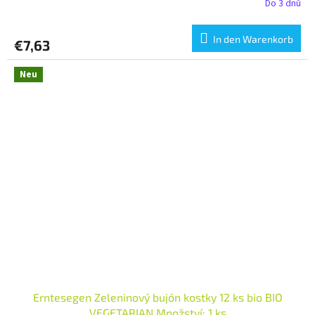
Do 3 dnů
In den Warenkorb
€7,63
Neu
Erntesegen Zeleninový bujón kostky 12 ks bio BIO
VEGETARIAN Množství: 1 ks