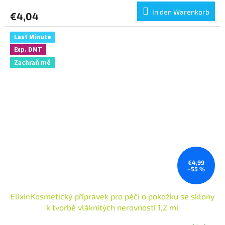
In den Warenkorb
€4,04
Last Minute
Exp. DMT
Zachraň mě
€4,99
–55 %
Elixir:Kosmetický přípravek pro péči o pokožku se sklony
k tvorbě vláknitých nerovností 1,2 ml