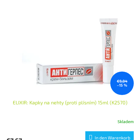
€9,04
–15 %
ELIXIR: Kapky na nehty (proti plísním) 15ml (K2570)
Skladem
In den Warenkorb