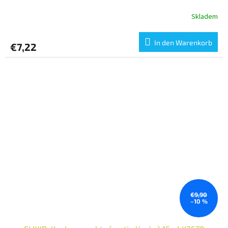
Skladem
In den Warenkorb
€7,22
€9,90
–10 %