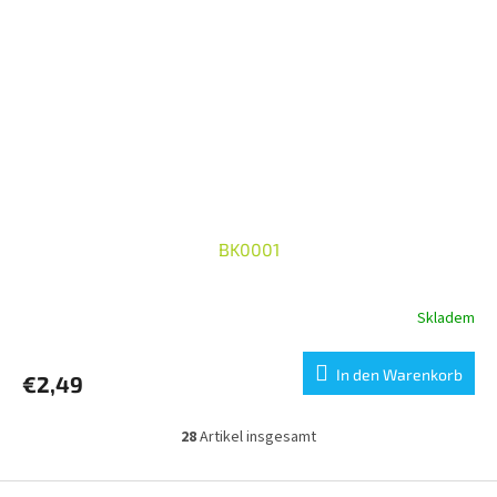
BK0001
Skladem
In den Warenkorb
€2,49
28
Artikel insgesamt
S
t
e
F