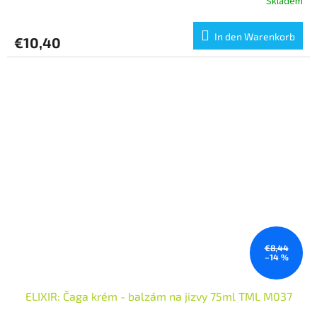
Skladem
In den Warenkorb
€10,40
€8,44
–14 %
ELIXIR: Čaga krém - balzám na jizvy 75ml TML M037