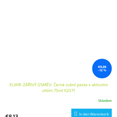
€9,26
–12 %
ELIXIR-ZÁŘIVÝ ÚSMĚV: Černá zubní pasta s aktivním
uhlím 75ml K2571
Skladem
In den Warenkorb
€8,13