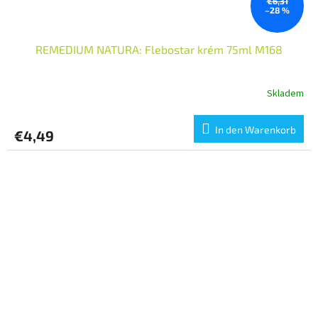
€6,31
–28 %
REMEDIUM NATURA: Flebostar krém 75ml M168
Skladem
In den Warenkorb
€4,49