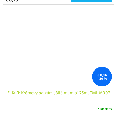
€11,94
–20 %
ELIXIR: Krémový balzám „Bílé mumio“ 75ml TML M007
Skladem