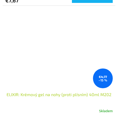
€7,67
€4,77
–15 %
ELIXIR: Krémový gel na nohy (proti plísním) 40ml M202
Skladem