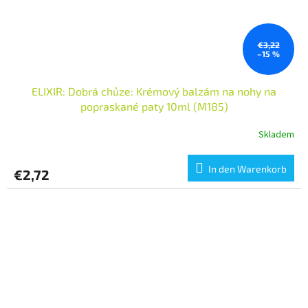
€3,22
–15 %
ELIXIR: Dobrá chůze: Krémový balzám na nohy na
popraskané paty 10ml (M185)
Skladem
In den Warenkorb
€2,72