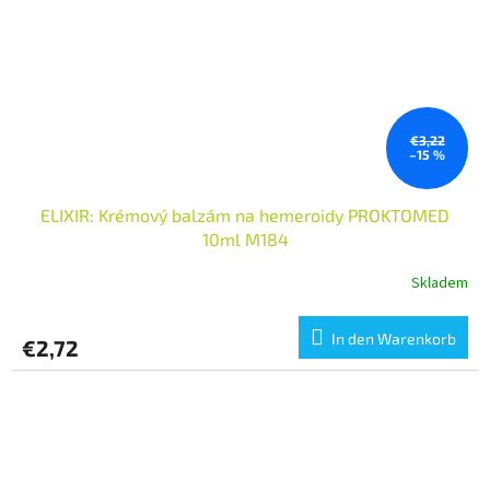
€3,22
–15 %
ELIXIR: Krémový balzám na hemeroidy PROKTOMED
10ml M184
Skladem
In den Warenkorb
€2,72