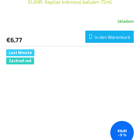
ELIXIR: Kapilar krémový balzám 75ml
Skladem
In den Warenkorb
€6,77
Last Minute
Zachraň mě
€8,81
–9 %