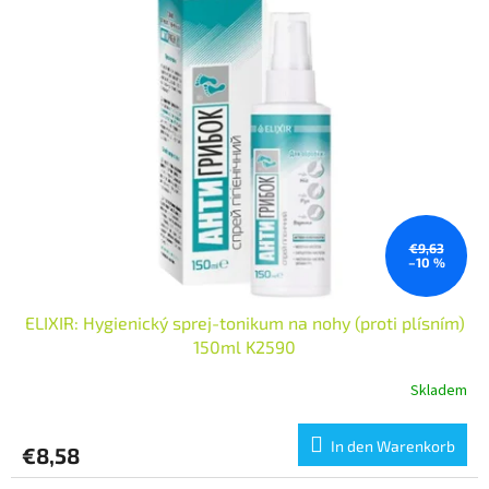
€9,63
–10 %
ELIXIR: Hygienický sprej-tonikum na nohy (proti plísním)
150ml K2590
Skladem
In den Warenkorb
€8,58