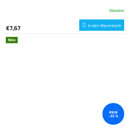
Skladem
In den Warenkorb
€7,67
Neu
€9,13
–25 %