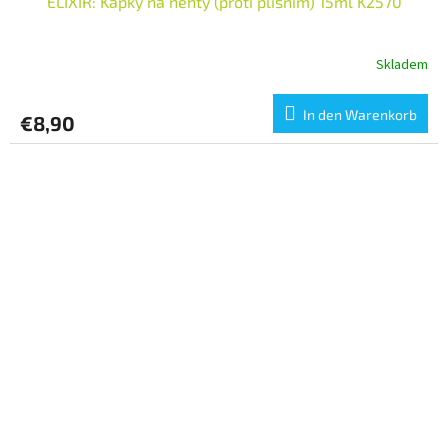
ELIXIR: Kapky na nehty (proti plísním) 15ml K2570
Skladem
In den Warenkorb
€8,90