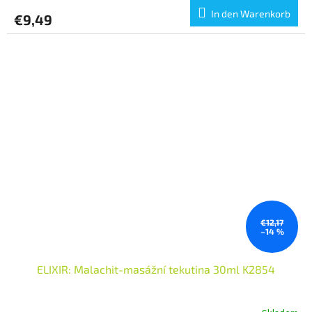
In den Warenkorb
€9,49
€12,17
–14 %
ELIXIR: Malachit-masážní tekutina 30ml K2854