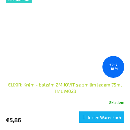
Zachraň mě
€7,17
–18 %
ELIXIR: Krém - balzám ZMIJOVIT se zmijím jedem 75ml
TML M023
Skladem
In den Warenkorb
€5,86