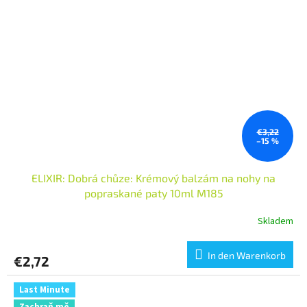
€3,22
–15 %
ELIXIR: Dobrá chůze: Krémový balzám na nohy na
popraskané paty 10ml M185
Skladem
In den Warenkorb
€2,72
Last Minute