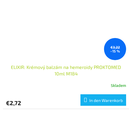
€3,22
–15 %
ELIXIR: Krémový balzám na hemeroidy PROKTOMED
10ml M184
Skladem
In den Warenkorb
€2,72