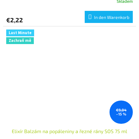
Skladem
In den Warenkorb
€2,22
Last Minute
Zachraň mě
€9,04
–15 %
Elixír Balzám na popáleniny a řezné rány SOS 75 ml