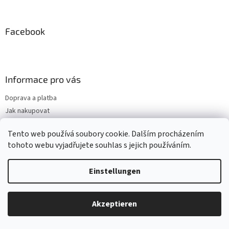
u
u
e
ß
r
z
Facebook
e
e
l
i
e
m
l
e
e
Informace pro vás
n
t
Doprava a platba
e
Jak nakupovat
d
e
Obchodní podmínky
r
Tento web používá soubory cookie. Dalším procházením
Podmínky ochrany osobních údajů
L
tohoto webu vyjadřujete souhlas s jejich používáním.
Meine Bestellung
i
s
Vrácení a reklamace
t
Einstellungen
Schreiben Sie uns
e
Kontakty
Akzeptieren
Wir akzeptieren online-Zahlungen