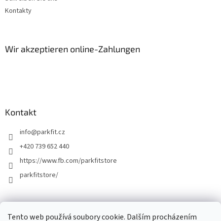
e
Kontakty
Wir akzeptieren online-Zahlungen
Kontakt
info
@
parkfit.cz
+420 739 652 440
https://www.fb.com/parkfitstore
parkfitstore/
Tento web používá soubory cookie. Dalším procházením