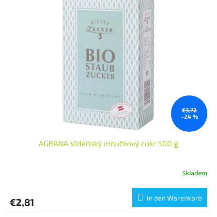
€3,72
–24 %
AGRANA Vídeňský moučkový cukr 500 g
Skladem
In den Warenkorb
€2,81