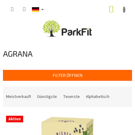
Zum
WARE
Inhalt
springen
AGRANA
FILTER ÖFFNEN
P
r
Meistverkauft
Günstigste
Teuerste
Alphabetisch
o
d
L
u
Aktion
i
k
s
t