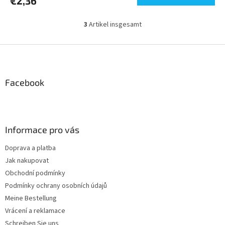
€2,36
3
Artikel insgesamt
S
t
e
F
u
u
e
ß
r
z
Facebook
e
e
l
i
e
m
l
e
e
Informace pro vás
n
t
Doprava a platba
e
Jak nakupovat
d
e
Obchodní podmínky
r
Podmínky ochrany osobních údajů
L
Meine Bestellung
i
s
Vrácení a reklamace
t
Schreiben Sie uns