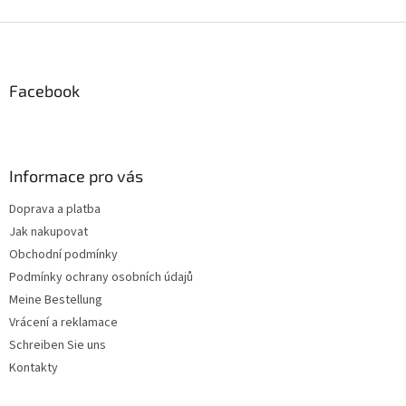
t
e
F
u
u
e
ß
r
z
Facebook
e
e
l
i
e
m
l
e
e
Informace pro vás
n
t
Doprava a platba
e
Jak nakupovat
d
e
Obchodní podmínky
r
Podmínky ochrany osobních údajů
L
Meine Bestellung
i
s
Vrácení a reklamace
t
Schreiben Sie uns
e
Kontakty