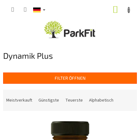
Zum
WARE
Inhalt
springen
Dynamik Plus
FILTER ÖFFNEN
P
r
Meistverkauft
Günstigste
Teuerste
Alphabetisch
o
d
L
u
i
k
s
t