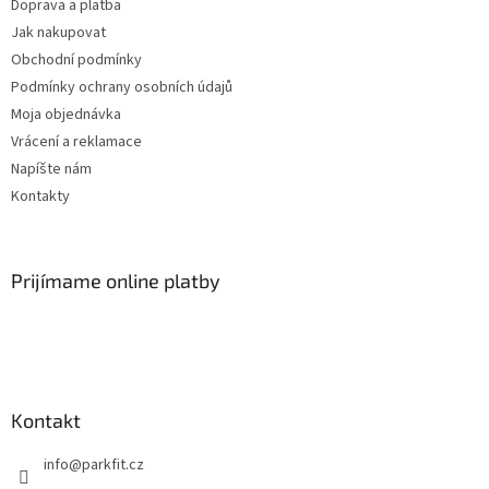
Doprava a platba
y
Jak nakupovat
v
ý
Obchodní podmínky
p
Podmínky ochrany osobních údajů
i
Moja objednávka
s
u
Vrácení a reklamace
Napíšte nám
Kontakty
Prijímame online platby
Kontakt
info
@
parkfit.cz