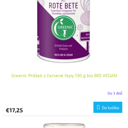
i
p
s
r
p
o
r
d
o
u
d
k
u
t
k
o
t
v
o
v
Greenic Prášek z červené řepy 130 g bio BIO VEGAN
Do 3 dnů
Do košíka
€17,25