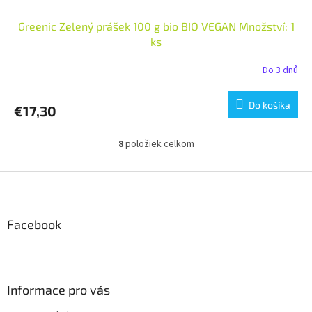
Greenic Zelený prášek 100 g bio BIO VEGAN Množství: 1
ks
Do 3 dnů
Do košíka
€17,30
8
položiek celkom
O
v
l
Z
á
á
d
p
a
ä
Facebook
c
t
i
i
e
p
e
r
Informace pro vás
v
k