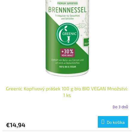
Greenic Kopřivový prášek 100 g bio BIO VEGAN Množství:
1 ks
Do 3 dnů
Do košíka
€14,94