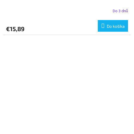
Do 3 dnů
Do košíka
€15,89