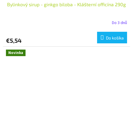
Bylinkový sirup - ginkgo biloba - Klášterní officína 290g
Do 3 dnů
Do košíka
€5,54
Novinka