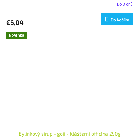
Do 3 dnů
Do košíka
€6,04
Novinka
Bylinkový sirup - goji - Klášterní officína 290g