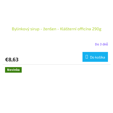
Bylinkový sirup - ženšen - Klášterní officína 290g
Do 3 dnů
Do košíka
€8,63
Novinka