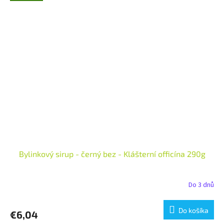
Bylinkový sirup - černý bez - Klášterní officína 290g
Do 3 dnů
Do košíka
€6,04