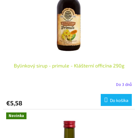
Bylinkový sirup - primule - Klášterní officína 290g
Do 3 dnů
Do košíka
€5,58
Novinka