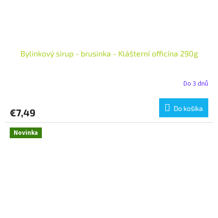
Bylinkový sirup - brusinka - Klášterní officína 290g
Do 3 dnů
Do košíka
€7,49
Novinka