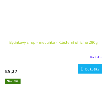
Bylinkový sirup - meduňka - Klášterní officína 290g
Do 3 dnů
Do košíka
€5,27
Novinka