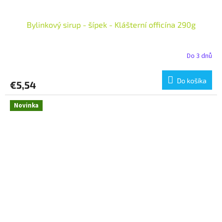
Bylinkový sirup - šípek - Klášterní officína 290g
Do 3 dnů
Do košíka
€5,54
Novinka