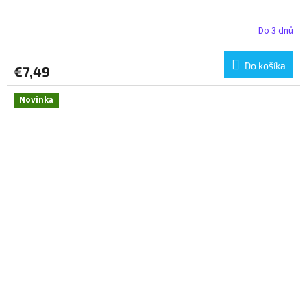
Do 3 dnů
Do košíka
€7,49
Novinka