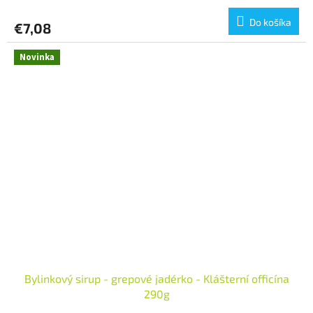
Do košíka
€7,08
Novinka
Bylinkový sirup - grepové jadérko - Klášterní officína
290g