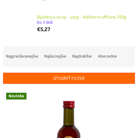
Bylinkový sirup - yzop - Klášterní officína 290g
Do 3 dnů
€5,27
R
a
Najpredávanejšie
Najlacnejšie
Najdrahšie
Abecedne
d
e
n
OTVORIŤ FILTER
i
e
V
p
Novinka
ý
r
p
o
i
d
s
u
p
k
r
t