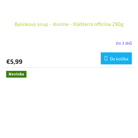
Bylinkový sirup - divizna - Klášterní officína 290g
Do 3 dnů
Do košíka
€5,99
Novinka