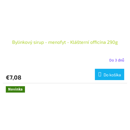
Bylinkový sirup - menofyt - Klášterní officína 290g
Do 3 dnů
Do košíka
€7,08
Novinka