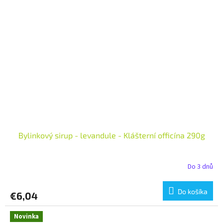
Bylinkový sirup - levandule - Klášterní officína 290g
Do 3 dnů
Do košíka
€6,04
Novinka