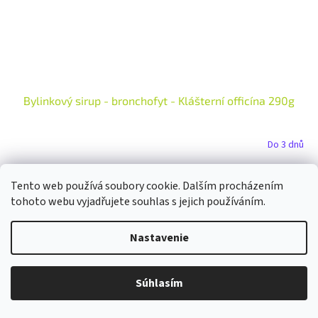
Bylinkový sirup - bronchofyt - Klášterní officína 290g
Do 3 dnů
Do košíka
€7,08
Tento web používá soubory cookie. Dalším procházením
tohoto webu vyjadřujete souhlas s jejich používáním.
Novinka
Nastavenie
Súhlasím