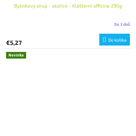
Bylinkový sirup - skořice - Klášterní officína 290g
Do 3 dnů
Do košíka
€5,27
Novinka