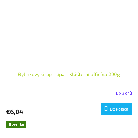
Bylinkový sirup - lípa - Klášterní officína 290g
Do 3 dnů
Do košíka
€6,04
Novinka