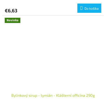
Do košíka
€6,63
Novinka
Bylinkový sirup - tymián - Klášterní officína 290g