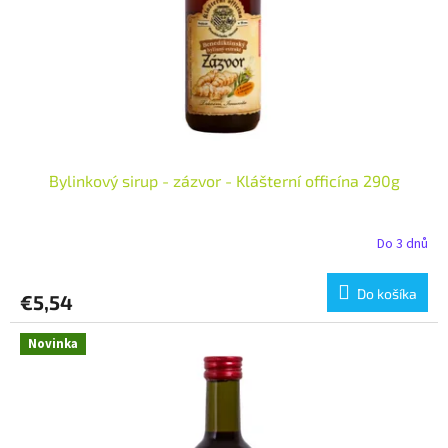
o
o
d
v
u
k
t
o
v
Bylinkový sirup - zázvor - Klášterní officína 290g
Do 3 dnů
Do košíka
€5,54
Novinka