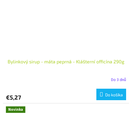
Bylinkový sirup - máta peprná - Klášterní officína 290g
Do 3 dnů
Do košíka
€5,27
Novinka