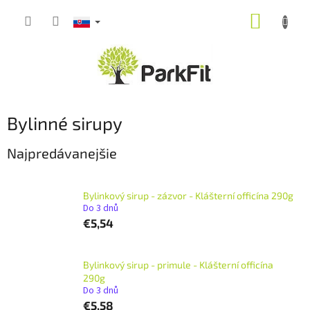
Prejsť
NÁKUP
na
obsah
KOŠÍK
Bylinné sirupy
Najpredávanejšie
Bylinkový sirup - zázvor - Klášterní officína 290g
Do 3 dnů
€5,54
Bylinkový sirup - primule - Klášterní officína
290g
Do 3 dnů
€5,58