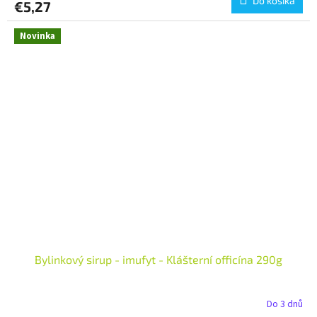
Do košíka
€5,27
Novinka
Bylinkový sirup - imufyt - Klášterní officína 290g
Do 3 dnů