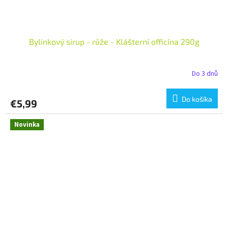
Bylinkový sirup - růže - Klášterní officína 290g
Do 3 dnů
Do košíka
€5,99
Novinka