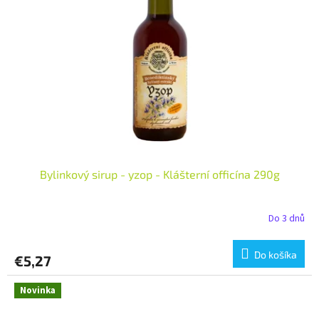
Bylinkový sirup - yzop - Klášterní officína 290g
Do 3 dnů
Do košíka
€5,27
Novinka