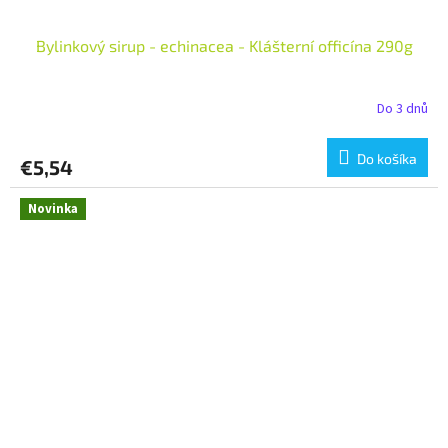
Bylinkový sirup - echinacea - Klášterní officína 290g
Do 3 dnů
Do košíka
€5,54
Novinka