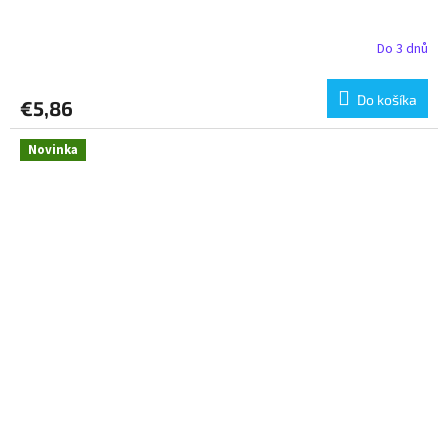
Do 3 dnů
Do košíka
€5,86
Novinka