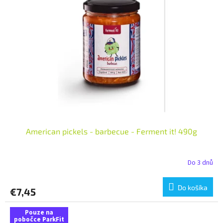
i
p
s
r
p
o
r
d
o
u
d
k
u
t
k
o
t
v
o
v
American pickels - barbecue - Ferment it! 490g
Do 3 dnů
Do košíka
€7,45
Pouze na
pobočce ParkFit