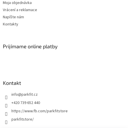
Moja objednávka
s
u
Vrácení a reklamace
Napíšte nám
Kontakty
Prijímame online platby
Kontakt
info
@
parkfit.cz
+420 739 652 440
https://www.fb.com/parkfitstore
parkfitstore/