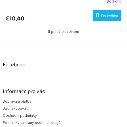
Do 3 dnů
Do košíka
€10,40
5
položiek celkom
O
v
l
Z
á
á
d
p
a
ä
Facebook
c
t
i
i
e
p
e
r
Informace pro vás
v
k
Doprava a platba
y
Jak nakupovat
v
ý
Obchodní podmínky
p
Podmínky ochrany osobních údajů
i