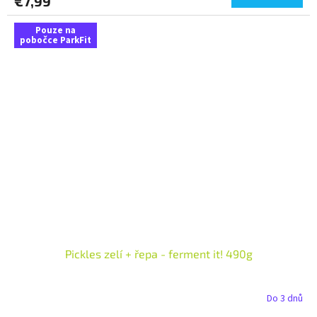
€7,99
Pouze na
pobočce ParkFit
Pickles zelí + řepa - ferment it! 490g
Do 3 dnů