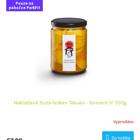
Pouze na
pobočce ParkFit
Nakládaná žlutá ředkev Takuan - ferment it! 500g
Vyprodáno
Do košíka