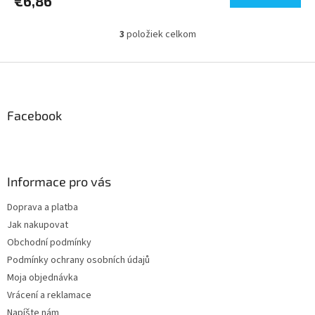
€6,86
3
položiek celkom
O
v
l
Z
á
á
d
p
a
ä
Facebook
c
t
i
i
e
p
e
r
Informace pro vás
v
k
Doprava a platba
y
Jak nakupovat
v
ý
Obchodní podmínky
p
Podmínky ochrany osobních údajů
i
Moja objednávka
s
u
Vrácení a reklamace
Napíšte nám