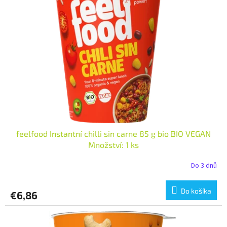
i
p
s
r
p
o
r
d
o
u
d
k
u
t
k
o
t
v
o
v
feelfood Instantní chilli sin carne 85 g bio BIO VEGAN
Množství: 1 ks
Do 3 dnů
Do košíka
€6,86