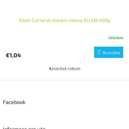
Ellebi Cizrna ve slaném nálevu ELLEBI 400g
Skladem
Do košíka
€1,04
9
položiek celkom
O
v
l
Z
á
á
d
p
a
ä
Facebook
c
t
i
i
e
p
e
r
Informace pro vás