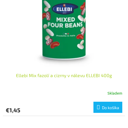
i
p
s
r
p
o
r
d
o
u
d
k
u
t
k
o
t
v
o
v
Ellebi Mix fazolí a cizrny v nálevu ELLEBI 400g
Skladem
Do košíka
€1,45