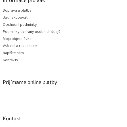
v
k
Doprava a platba
y
Jak nakupovat
v
ý
Obchodní podmínky
p
Podmínky ochrany osobních údajů
i
Moja objednávka
s
u
Vrácení a reklamace
Napíšte nám
Kontakty
Prijímame online platby
Kontakt