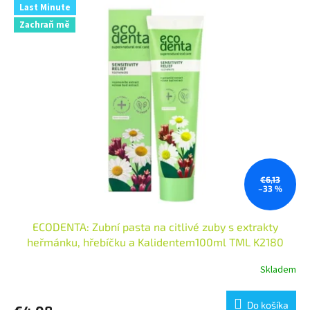
Last Minute
Zachraň mě
€6,13
–33 %
ECODENTA: Zubní pasta na citlivé zuby s extrakty
heřmánku, hřebíčku a Kalidentem100ml TML K2180
Skladem
Priemerné
hodnotenie
produktu
Do košíka