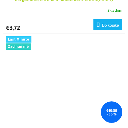
Skladem
Do košíka
€3,72
Last Minute
Zachraň mě
€10,35
–56 %