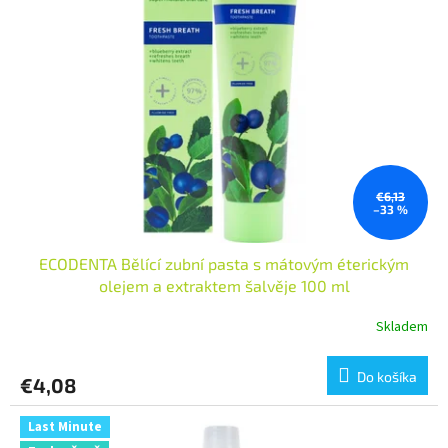
i
p
s
r
p
o
r
d
o
u
d
k
u
t
k
o
t
v
o
€6,13
–33 %
v
ECODENTA Bělící zubní pasta s mátovým éterickým
olejem a extraktem šalvěje 100 ml
Skladem
Do košíka
€4,08
Last Minute