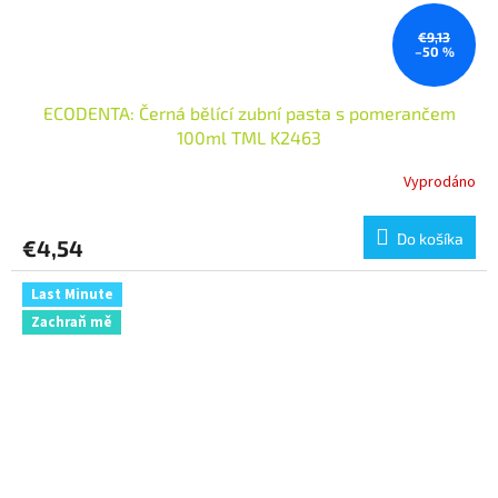
€9,13
–50 %
ECODENTA: Černá bělící zubní pasta s pomerančem
100ml TML K2463
Vyprodáno
Do košíka
€4,54
Last Minute
Zachraň mě