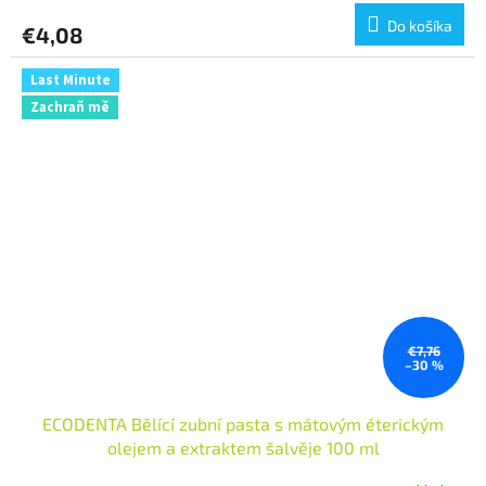
produktu
Do košíka
€4,08
je
5,0
z
Last Minute
5
Zachraň mě
hviezdičiek.
€7,76
–30 %
ECODENTA Bělící zubní pasta s mátovým éterickým
olejem a extraktem šalvěje 100 ml