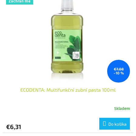
Zachraň mě
€7,08
–10 %
ECODENTA: Multifunkční zubní pasta 100ml
Skladem
Do košíka
€6,31