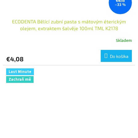
€6,13
–33 %
ECODENTA Bělící zubní pasta s mátovým éterickým
olejem, extraktem šalvěje 100ml TML K2178
Skladem
Do košíka
€4,08
Last Minute
Zachraň mě