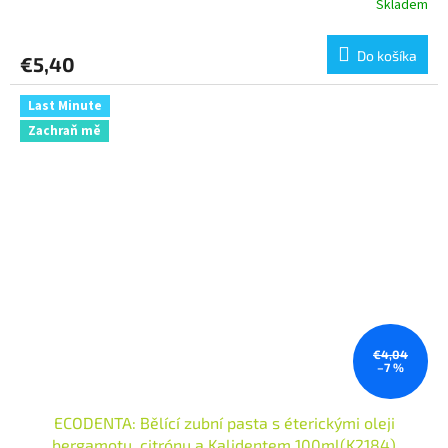
Skladem
Do košíka
€5,40
Last Minute
Zachraň mě
€4,04
–7 %
ECODENTA: Bělící zubní pasta s éterickými oleji
bergamotu, citrónu a Kalidentem 100ml(K2184)