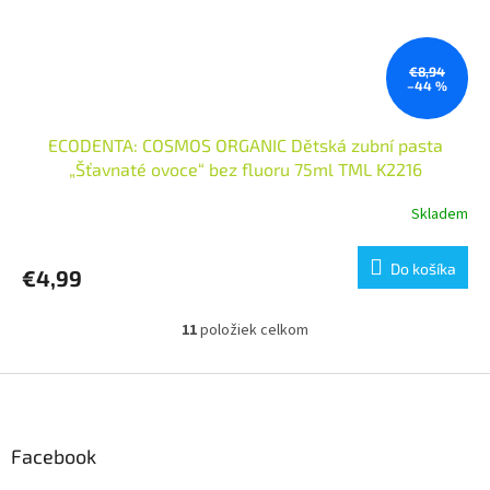
€8,94
–44 %
ECODENTA: COSMOS ORGANIC Dětská zubní pasta
„Šťavnaté ovoce“ bez fluoru 75ml TML K2216
Skladem
Priemerné
hodnotenie
produktu
Do košíka
€4,99
je
5,0
z
11
položiek celkom
O
5
v
hviezdičiek.
l
Z
á
á
d
p
a
ä
Facebook
c
t
i