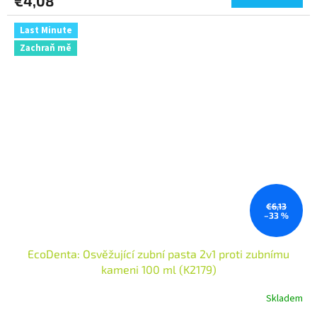
€4,08
je
5,0
z
Last Minute
5
Zachraň mě
hviezdičiek.
€6,13
–33 %
EcoDenta: Osvěžující zubní pasta 2v1 proti zubnímu
kameni 100 ml (K2179)
Skladem
Priemerné
hodnotenie