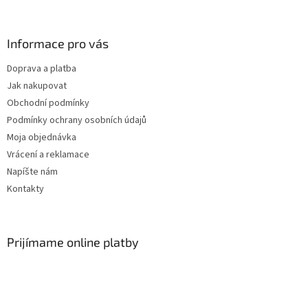
i
e
p
e
r
Informace pro vás
v
k
Doprava a platba
y
Jak nakupovat
v
ý
Obchodní podmínky
p
Podmínky ochrany osobních údajů
i
Moja objednávka
s
u
Vrácení a reklamace
Napíšte nám
Kontakty
Prijímame online platby