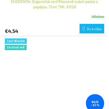
ECODENTA: Organická certifikovaná zubní pasta s
papájou 75ml TML K1158
Skladem
Do košíka
€4,54
Last Minute
Zachraň mě
€6,13
–33 %