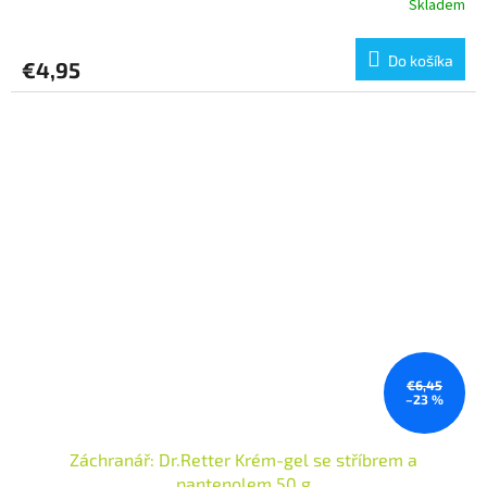
Skladem
Do košíka
€4,95
€6,45
–23 %
Záchranář: Dr.Retter Krém-gel se stříbrem a
pantenolem 50 g