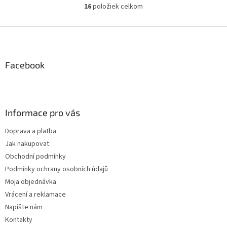
16
položiek celkom
O
v
l
Z
á
á
d
p
a
ä
Facebook
c
t
i
i
e
p
e
r
Informace pro vás
v
k
Doprava a platba
y
Jak nakupovat
v
ý
Obchodní podmínky
p
Podmínky ochrany osobních údajů
i
Moja objednávka
s
u
Vrácení a reklamace
Napíšte nám
Kontakty