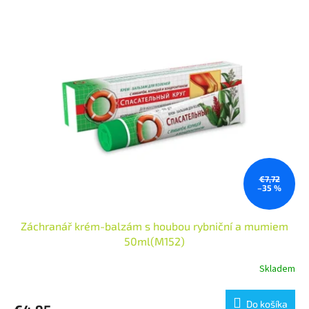
€7,72
–35 %
Záchranář krém-balzám s houbou rybniční a mumiem
50ml(M152)
Skladem
Do košíka