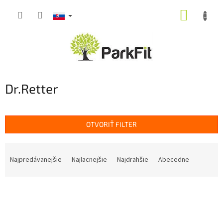
Prejsť
NÁKUP
na
obsah
KOŠÍK
Dr.Retter
OTVORIŤ FILTER
R
a
Najpredávanejšie
Najlacnejšie
Najdrahšie
Abecedne
d
e
V
n
ý
i
p
e