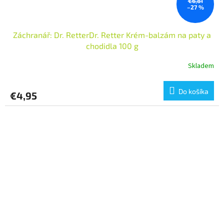
€6,81
–27 %
Záchranář: Dr. RetterDr. Retter Krém-balzám na paty a
chodidla 100 g
Skladem
Do košíka
€4,95