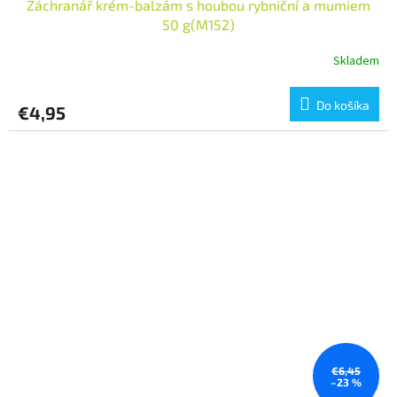
Záchranář krém-balzám s houbou rybniční a mumiem
50 g(M152)
Skladem
Do košíka
€4,95
€6,45
–23 %