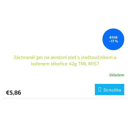
€7,13
–17 %
Záchranář gel na aknózní pleť s vlaštovičníkem a
kořenem lékořice 42g TML M157
Skladem
Do košíka
€5,86