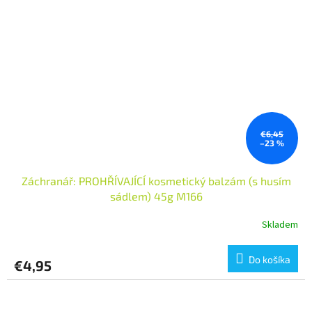
€6,45
–23 %
Záchranář: PROHŘÍVAJÍCÍ kosmetický balzám (s husím
sádlem) 45g M166
Skladem
Do košíka
€4,95