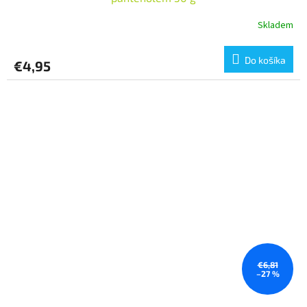
Skladem
Do košíka
€4,95
€6,81
–27 %