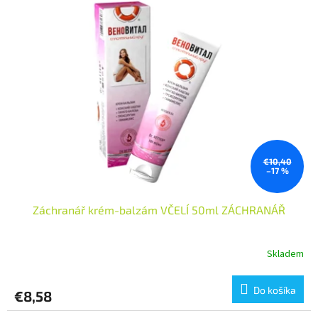
€10,40
–17 %
Záchranář krém-balzám VČELÍ 50ml ZÁCHRANÁŘ
Skladem
Do košíka
€8,58