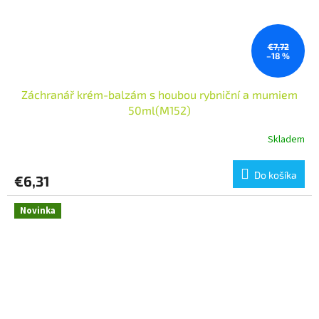
€7,72
–18 %
Záchranář krém-balzám s houbou rybniční a mumiem
50ml(M152)
Skladem
Do košíka
€6,31
Novinka