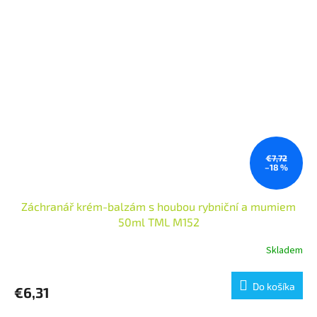
€7,72
–18 %
Záchranář krém-balzám s houbou rybniční a mumiem
50ml TML M152
Skladem
Do košíka
€6,31