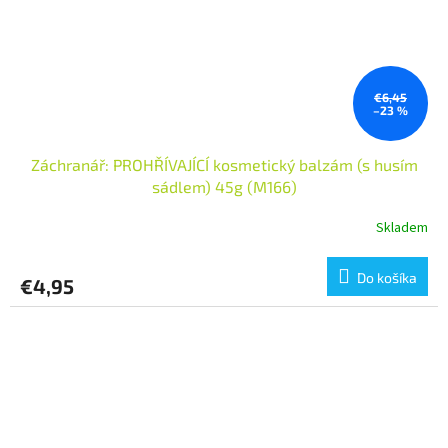
€6,45
–23 %
Záchranář: PROHŘÍVAJÍCÍ kosmetický balzám (s husím
sádlem) 45g (M166)
Skladem
Do košíka
€4,95