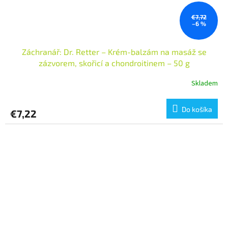
€7,72
–6 %
Záchranář: Dr. Retter – Krém-balzám na masáž se
zázvorem, skořicí a chondroitinem – 50 g
Skladem
Do košíka
€7,22