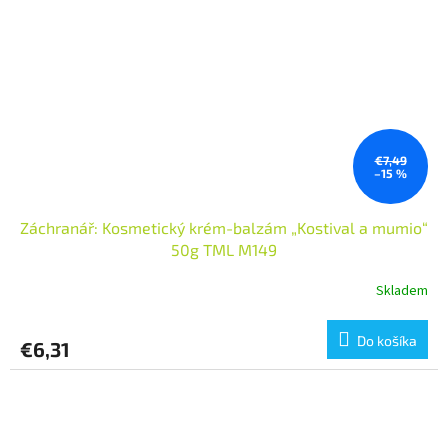
€7,49
–15 %
Záchranář: Kosmetický krém-balzám „Kostival a mumio“
50g TML M149
Skladem
Do košíka
€6,31