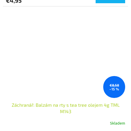
€4,95
€8,58
–15 %
Záchranář: Balzám na rty s tea tree olejem 4g TML
M143
Skladem