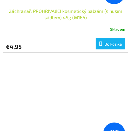
Záchranář: PROHŘÍVAJÍCÍ kosmetický balzám (s husím
sádlem) 45g (M166)
Skladem
Do košíka
€4,95