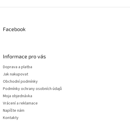
v
l
Z
á
á
d
p
a
ä
Facebook
c
t
i
i
e
p
e
r
Informace pro vás
v
k
Doprava a platba
y
Jak nakupovat
v
ý
Obchodní podmínky
p
Podmínky ochrany osobních údajů
i
Moja objednávka
s
u
Vrácení a reklamace
Napíšte nám
Kontakty