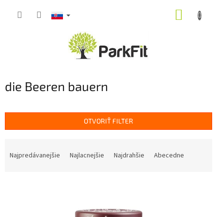
Prejsť
NÁKUP
na
obsah
KOŠÍK
die Beeren bauern
OTVORIŤ FILTER
R
a
Najpredávanejšie
Najlacnejšie
Najdrahšie
Abecedne
d
e
V
n
ý
i
p
e