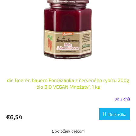
i
p
s
r
p
o
r
d
o
u
d
k
u
t
k
o
t
v
o
v
die Beeren bauern Pomazánka z červeného rybízu 200g
bio BIO VEGAN Množství: 1 ks
Do 3 dnů
Do košíka
€6,54
1
položiek celkom
O