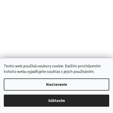
Detox - pískavice, adžvan & černucha, 100 g / 200 g,
Tento web používá soubory cookie. Dalším procházením
Day Spa 100 g
tohoto webu vyjadřujete souhlas s jejich používáním.
Momentálně nedostupné
Nastavenie
DETAIL
€8,54
od
Súhlasím