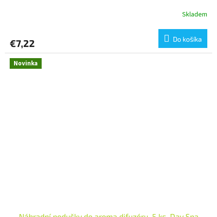
Skladem
Do košíka
€7,22
Novinka
Náhradní podušky do aroma difuzéru, 5 ks, Day Spa