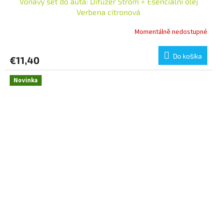
Voňavý set do auta: Difuzér Strom + Esenciální olej
Verbena citronová
Momentálně nedostupné
Do košíka
€11,40
Novinka