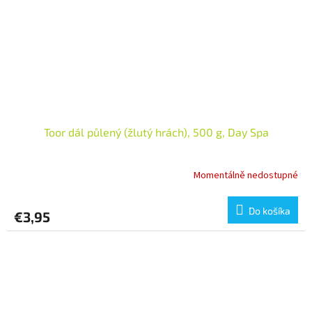
Toor dál půlený (žlutý hrách), 500 g, Day Spa
Momentálně nedostupné
Do košíka
€3,95