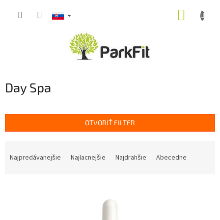
Prejsť
NÁKUP
na
obsah
KOŠÍK
Day Spa
OTVORIŤ FILTER
R
a
Najpredávanejšie
Najlacnejšie
Najdrahšie
Abecedne
d
e
V
n
ý
i
p
e