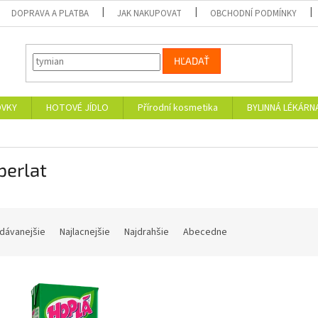
DOPRAVA A PLATBA
JAK NAKUPOVAT
OBCHODNÍ PODMÍNKY
HĽADAŤ
OVKY
HOTOVÉ JÍDLO
Přírodní kosmetika
BYLINNÁ LÉKÁRN
perlat
dávanejšie
Najlacnejšie
Najdrahšie
Abecedne