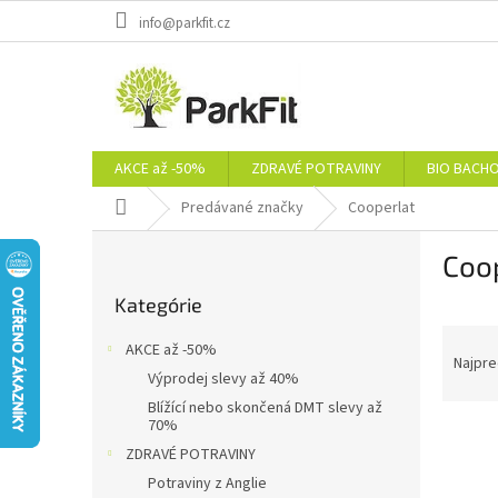
Prejsť
info@parkfit.cz
na
obsah
AKCE až -50%
ZDRAVÉ POTRAVINY
BIO BACH
Domov
Predávané značky
Cooperlat
B
Coo
o
Preskočiť
č
Kategórie
kategórie
n
R
ý
AKCE až -50%
a
p
Najpre
Výprodej slevy až 40%
d
a
Blížící nebo skončená DMT slevy až
e
n
70%
V
n
e
ZDRAVÉ POTRAVINY
ý
i
l
p
e
Potraviny z Anglie