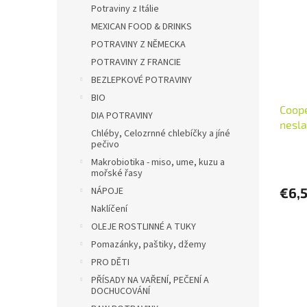
i
p
Potraviny z Itálie
s
r
MEXICAN FOOD & DRINKS
p
o
POTRAVINY Z NĚMECKA
r
d
POTRAVINY Z FRANCIE
o
u
d
BEZLEPKOVÉ POTRAVINY
k
u
t
BIO
Coope
k
o
DIA POTRAVINY
nesla
t
v
Chléby, Celozrnné chlebíčky a jíné
o
pečivo
v
Makrobiotika - miso, ume, kuzu a
mořské řasy
€6,
NÁPOJE
Naklíčení
OLEJE ROSTLINNÉ A TUKY
Pomazánky, paštiky, džemy
PRO DĚTI
PŘÍSADY NA VAŘENÍ, PEČENÍ A
DOCHUCOVÁNÍ