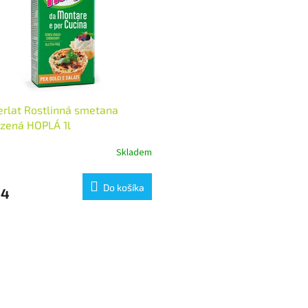
rlat Rostlinná smetana
zená HOPLÁ 1l
Skladem
Do košíka
54
O
v
l
á
d
a
c