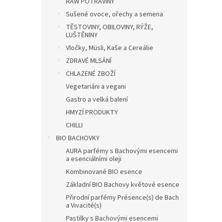
RAW POTRAVINY
Sušené ovoce, ořechy a semena
TĚSTOVINY, OBILOVINY, RÝŽE,
LUŠTĚNINY
Vločky, Müsli, Kaše a Cereálie
ZDRAVÉ MLSÁNÍ
CHLAZENÉ ZBOŽÍ
Vegetariáni a vegani
Gastro a velká balení
HMYZÍ PRODUKTY
CHILLI
BIO BACHOVKY
AURA parfémy s Bachovými esencemi
a esenciálními oleji
Kombinované BIO esence
Základní BIO Bachovy květové esence
Přirodní parfémy Présence(s) de Bach
a Vivacité(s)
Pastilky s Bachovými esencemi