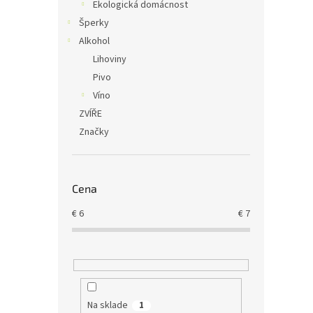
Ekologická domácnost
Šperky
Alkohol
Lihoviny
Pivo
Víno
ZVÍŘE
Značky
Cena
€
6
€
7
Na sklade
1