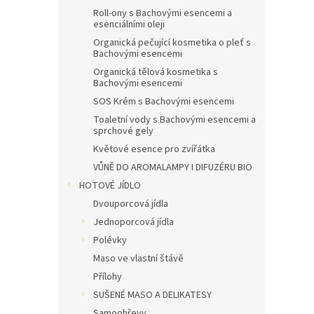
Roll-ony s Bachovými esencemi a
esenciálními oleji
Organická pečující kosmetika o pleť s
Bachovými esencemi
Organická tělová kosmetika s
Bachovými esencemi
SOS Krém s Bachovými esencemi
Toaletní vody s Bachovými esencemi a
sprchové gely
Květové esence pro zvířátka
VŮNĚ DO AROMALAMPY I DIFUZÉRU BIO
HOTOVÉ JÍDLO
Dvouporcová jídla
Jednoporcová jídla
Polévky
Maso ve vlastní štávě
Přílohy
SUŠENÉ MASO A DELIKATESY
Samoohřevy