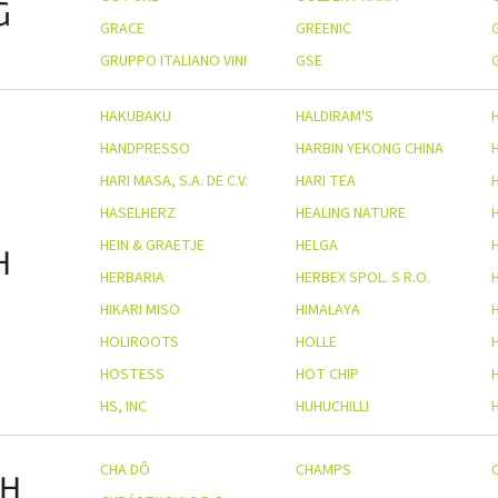
G
GRACE
GREENIC
GRUPPO ITALIANO VINI
GSE
HAKUBAKU
HALDIRAM'S
HANDPRESSO
HARBIN YEKONG CHINA
HARI MASA, S.A. DE C.V.
HARI TEA
HASELHERZ
HEALING NATURE
HEIN & GRAETJE
HELGA
H
HERBARIA
HERBEX SPOL. S R.O.
HIKARI MISO
HIMALAYA
HOLIROOTS
HOLLE
HOSTESS
HOT CHIP
HS, INC
HUHUCHILLI
CHA DÔ
CHAMPS
H