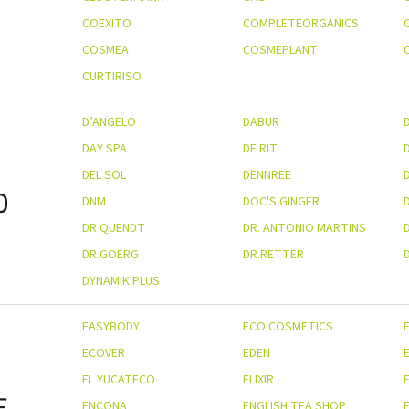
COEXITO
COMPLETEORGANICS
COSMEA
COSMEPLANT
CURTIRISO
D’ANGELO
DABUR
DAY SPA
DE RIT
DEL SOL
DENNREE
D
DNM
DOC'S GINGER
DR QUENDT
DR. ANTONIO MARTINS
D
DR.GOERG
DR.RETTER
DYNAMIK PLUS
EASYBODY
ECO COSMETICS
ECOVER
EDEN
EL YUCATECO
ELIXIR
E
E
ENCONA
ENGLISH TEA SHOP