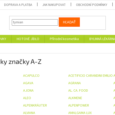
DOPRAVA A PLATBA
JAK NAKUPOVAT
OBCHODNÍ PODMÍNKY
HĽADAŤ
OVKY
HOTOVÉ JÍDLO
Přírodní kosmetika
BYLINNÁ LÉKÁRN
ky značky A-Z
ACAPULCO
ACETIFICIO CARANDINI EMILIO
AGAVA
AGRANA
A
AJONA
AL. CA. FOOD
ALEO
ALKMENE
ALPENKRÄUTER
ALPENPOWER
A
ALVIANA
AMALGAMA LUX