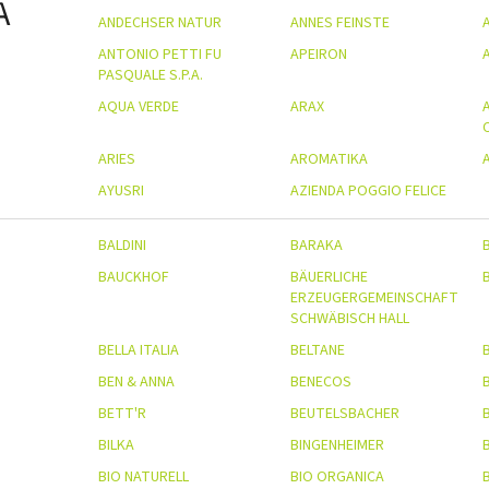
A
ANDECHSER NATUR
ANNES FEINSTE
ANTONIO PETTI FU
APEIRON
PASQUALE S.P.A.
AQUA VERDE
ARAX
ARIES
AROMATIKA
AYUSRI
AZIENDA POGGIO FELICE
BALDINI
BARAKA
BAUCKHOF
BÄUERLICHE
ERZEUGERGEMEINSCHAFT
SCHWÄBISCH HALL
BELLA ITALIA
BELTANE
BEN & ANNA
BENECOS
BETT'R
BEUTELSBACHER
B
BILKA
BINGENHEIMER
B
BIO NATURELL
BIO ORGANICA