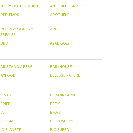
ANTERSDORFER MÜHLE
ANTONELLI GROUP
APERITIVOS
APOTHEKE
ARCESA ARROCES Y
ARCHE
CEREALES
AURO
AYAL KAAS
BARISTA VOM BERG
BARNHOUSE
BAYFOOD
BELESSE NATURE
BELVAS
BELVOIR FARM
BERIEF
BETIS
IA
BIKAJI
IO ASIA
BIO LOVES ME
BIO PLANÈTE
BIO PUREA