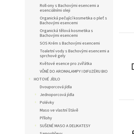
Roll-ony s Bachovými esencemi a
esenciálními oleji
Organická pečující kosmetika o pleť s
Bachovými esencemi
Organická tělová kosmetika s
Bachovými esencemi
SOS Krém s Bachovými esencemi
Toaletní vody s Bachovými esencemi a
sprchové gely
Květové esence pro zvířátka
VŮNĚ DO AROMALAMPY I DIFUZÉRU BIO
HOTOVÉ JÍDLO
Dvouporcová jídla
Jednoporcová jídla
Polévky
Maso ve vlastní štávě
Přílohy
SUŠENÉ MASO A DELIKATESY
Samoohřevy