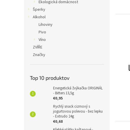
Ekologická domácnost
Šperky
Alkohol
Lihoviny
Pivo
Víno
ZVÍŘE
Značky
Top 10 produktov
Energetická žvýkačka ORIGINÁL
- Bitters 13,5g
€0,95
Rychlý snack cizrnový s
jogurtovou polevou - bez lepku
- Extrudo 24g
€0,68
Křehké plátky kaštanové -