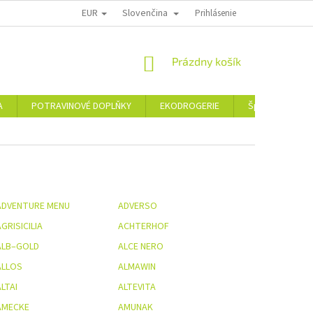
EUR
Slovenčina
PODMÍNKY OCHRANY OSOBNÍCH ÚDAJŮ
MOJA OBJEDNÁVKA
Prihlásenie
VRÁCE
NÁKUPNÝ
Prázdny košík
KOŠÍK
A
POTRAVINOVÉ DOPLŇKY
EKODROGERIE
Šperky
A
ADVENTURE MENU
ADVERSO
GRISICILIA
ACHTERHOF
ALB–GOLD
ALCE NERO
ALLOS
ALMAWIN
LTAI
ALTEVITA
AMECKE
AMUNAK