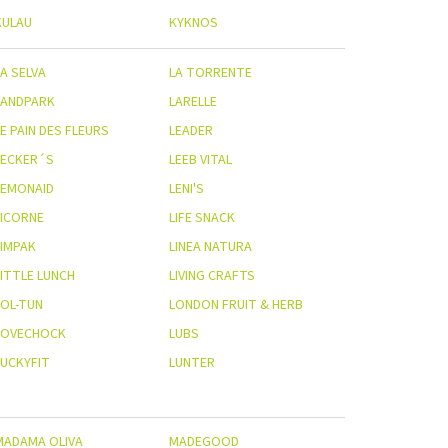
KULAU
KYKNOS
A SELVA
LA TORRENTE
LANDPARK
LARELLE
E PAIN DES FLEURS
LEADER
LECKER´S
LEEB VITAL
LEMONAID
LENI'S
LICORNE
LIFE SNACK
LIMPAK
LINEA NATURA
LITTLE LUNCH
LIVING CRAFTS
LOL-TUN
LONDON FRUIT & HERB
LOVECHOCK
LUBS
LUCKYFIT
LUNTER
MADAMA OLIVA
MADEGOOD