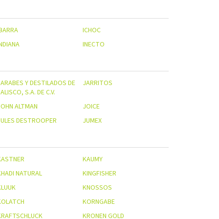
IBARRA
ICHOC
INDIANA
INECTO
JARABES Y DESTILADOS DE
JARRITOS
ALISCO, S.A. DE C.V.
JOHN ALTMAN
JOICE
JULES DESTROOPER
JUMEX
KASTNER
KAUMY
KHADI NATURAL
KINGFISHER
KLUUK
KNOSSOS
KOLATCH
KORNGABE
KRAFTSCHLUCK
KRONEN GOLD