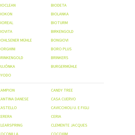
BIOCLEAN
BIODETA
BIOKON
BIOLANKA
BIOREAL
BIOTURM
BIOVITA
BIRKENGOLD
BOHLSENER MÜHLE
BONGIOVI
BORGHINI
BORO PLUS
BRINKENGOLD
BRINKERS
BUJÓNKA
BURGERMÜHLE
BYODO
CAMPION
CANDY TREE
CANTINA DANESE
CASA CUERVO
CASTELLO
CAVICCHIOLI U. E FIGLI
CERERA
CERIA
CLEARSPRING
CLEMENTE JACQUES
COCONILLA
COCOXIM