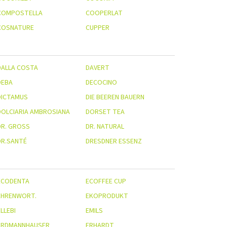
COMPOSTELLA
COOPERLAT
COSNATURE
CUPPER
DALLA COSTA
DAVERT
DEBA
DECOCINO
DICTAMUS
DIE BEEREN BAUERN
DOLCIARIA AMBROSIANA
DORSET TEA
R. GROSS
DR. NATURAL
DR.SANTÉ
DRESDNER ESSENZ
ECODENTA
ECOFFEE CUP
EHRENWORT.
EKOPRODUKT
LLEBI
EMILS
ERDMANNHAUSER
ERHARDT