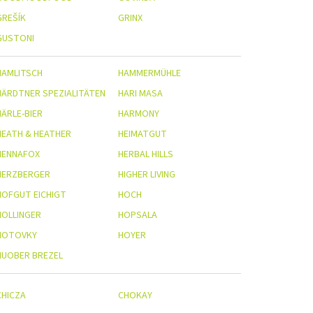
GREŠÍK
GRINX
GUSTONI
HAMLITSCH
HAMMERMÜHLE
HÄRDTNER SPEZIALITÄTEN
HARI MASA
HÄRLE-BIER
HARMONY
HEATH & HEATHER
HEIMATGUT
HENNAFOX
HERBAL HILLS
HERZBERGER
HIGHER LIVING
HOFGUT EICHIGT
HOCH
HOLLINGER
HOPSALA
HOTOVKY
HOYER
HUOBER BREZEL
CHICZA
CHOKAY