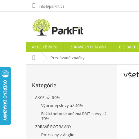
Prejsť
info@parkfit.cz
na
obsah
AKCE až -50%
ZDRAVÉ POTRAVINY
BIO BACH
Domov
Predávané značky
B
všet
o
Preskočiť
č
Kategórie
kategórie
n
ý
AKCE až -50%
p
Výprodej slevy až 40%
a
Blížící nebo skončená DMT slevy až
n
70%
e
ZDRAVÉ POTRAVINY
l
Potraviny z Anglie