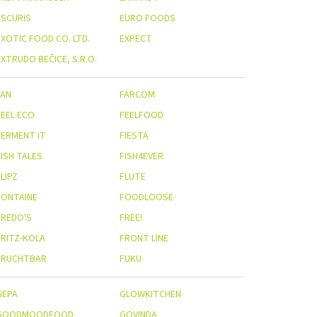
ESCURIS
EURO FOODS
EXOTIC FOOD CO. LTD.
EXPECT
XTRUDO BEČICE, S.R.O.
FAN
FARCOM
FEEL ECO
FEELFOOD
FERMENT IT
FIESTA
FISH TALES
FISH4EVER
LIPZ
FLUTE
FONTAINE
FOODLOOSE
FREDO'S
FREE!
FRITZ-KOLA
FRONT LINE
FRUCHTBAR
FUKU
GEPA
GLOWKITCHEN
GOODMOODFOOD
GOVINDA