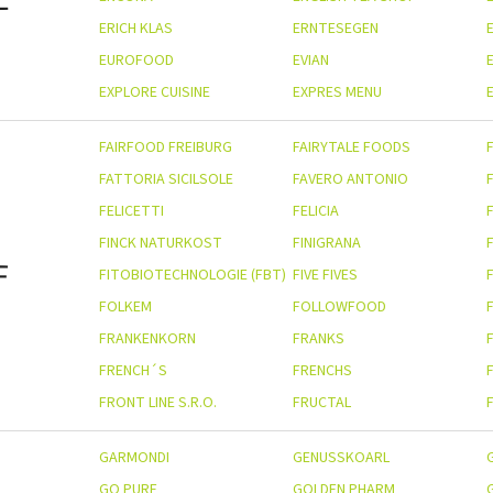
ERICH KLAS
ERNTESEGEN
EUROFOOD
EVIAN
EXPLORE CUISINE
EXPRES MENU
E
FAIRFOOD FREIBURG
FAIRYTALE FOODS
FATTORIA SICILSOLE
FAVERO ANTONIO
FELICETTI
FELICIA
FINCK NATURKOST
FINIGRANA
F
FITOBIOTECHNOLOGIE (FBT)
FIVE FIVES
F
FOLKEM
FOLLOWFOOD
FRANKENKORN
FRANKS
FRENCH´S
FRENCHS
FRONT LINE S.R.O.
FRUCTAL
GARMONDI
GENUSSKOARL
GO PURE
GOLDEN PHARM