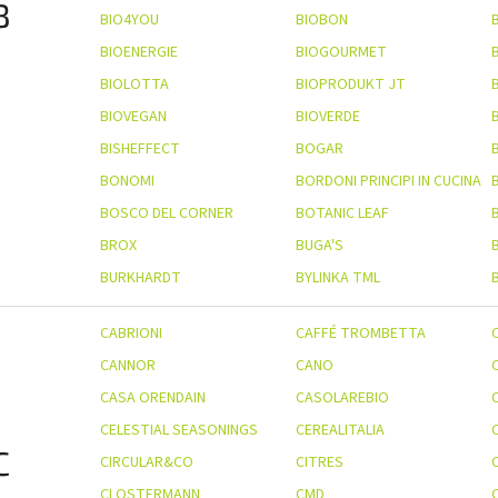
B
BIO4YOU
BIOBON
BIOENERGIE
BIOGOURMET
BIOLOTTA
BIOPRODUKT JT
BIOVEGAN
BIOVERDE
BISHEFFECT
BOGAR
BONOMI
BORDONI PRINCIPI IN CUCINA
BOSCO DEL CORNER
BOTANIC LEAF
BROX
BUGA'S
BURKHARDT
BYLINKA TML
CABRIONI
CAFFÉ TROMBETTA
CANNOR
CANO
CASA ORENDAIN
CASOLAREBIO
CELESTIAL SEASONINGS
CEREALITALIA
C
CIRCULAR&CO
CITRES
CLOSTERMANN
CMD