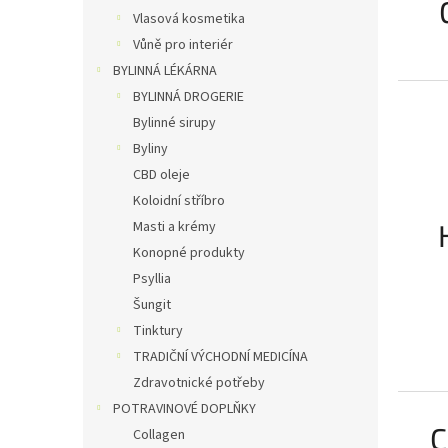
Vlasová kosmetika
Vůně pro interiér
BYLINNÁ LÉKÁRNA
BYLINNÁ DROGERIE
Bylinné sirupy
Byliny
CBD oleje
Koloidní stříbro
Masti a krémy
Konopné produkty
Psyllia
Šungit
Tinktury
TRADIČNÍ VÝCHODNÍ MEDICÍNA
Zdravotnické potřeby
POTRAVINOVÉ DOPLŇKY
C
Collagen