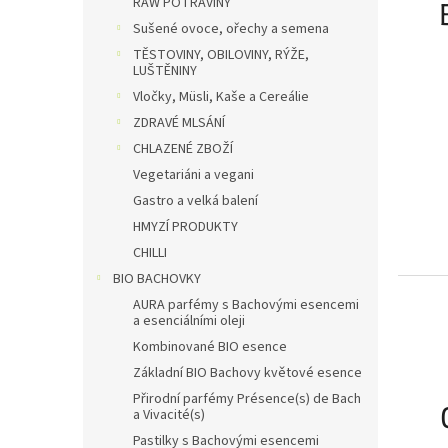
RAW POTRAVINY
Sušené ovoce, ořechy a semena
TĚSTOVINY, OBILOVINY, RÝŽE,
LUŠTĚNINY
Vločky, Müsli, Kaše a Cereálie
ZDRAVÉ MLSÁNÍ
CHLAZENÉ ZBOŽÍ
Vegetariáni a vegani
Gastro a velká balení
HMYZÍ PRODUKTY
CHILLI
BIO BACHOVKY
AURA parfémy s Bachovými esencemi
a esenciálními oleji
Kombinované BIO esence
Základní BIO Bachovy květové esence
Přirodní parfémy Présence(s) de Bach
a Vivacité(s)
Pastilky s Bachovými esencemi