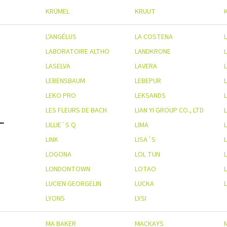
KRÜMEL
KRUUT
L'ANGÉLUS
LA COSTENA
L
LABORATOIRE ALTHO
LANDKRONE
LASELVA
LAVERA
L
LEBENSBAUM
LEBEPUR
LEKO PRO
LEKSANDS
LES FLEURS DE BACH
LIAN YI GROUP CO., LTD
L
LILLIE´S Q
LIMA
LINK
LISA´S
LOGONA
LOL TUN
LONDONTOWN
LOTAO
LUCIEN GEORGELIN
LUCKA
LYONS
LYSI
MA BAKER
MACKAYS