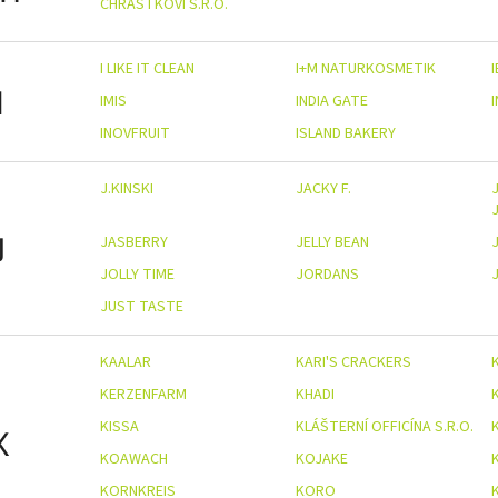
CHRÁSTKOVI S.R.O.
I LIKE IT CLEAN
I+M NATURKOSMETIK
I
IMIS
INDIA GATE
INOVFRUIT
ISLAND BAKERY
J.KINSKI
JACKY F.
J
J
JASBERRY
JELLY BEAN
JOLLY TIME
JORDANS
JUST TASTE
KAALAR
KARI'S CRACKERS
KERZENFARM
KHADI
KISSA
KLÁŠTERNÍ OFFICÍNA S.R.O.
K
KOAWACH
KOJAKE
KORNKREIS
KORO