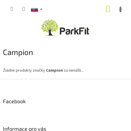
Prejsť
NÁKUP
na
obsah
KOŠÍK
Campion
Žiadne produkty značky
Campion
sa nenašli...
Z
á
p
ä
Facebook
t
i
e
Informace pro vás