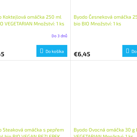
o Koktejlová omáčka 250 ml
Byodo Česneková omáčka 2
IO VEGETARIAN Množství: 1 ks
bio BIO Množství: 1 ks
Do 3 dnů
Do košíka
Do
45
€6,45
o Steaková omáčka s pepřem
Byodo Ovocná omáčka 30 g 
ml bio BIO VEGAN BEZLEPEK
VEGETARIAN Množství: 1 ks