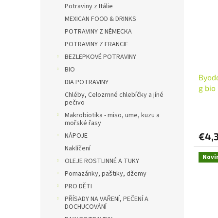
i
p
Potraviny z Itálie
s
r
MEXICAN FOOD & DRINKS
p
o
POTRAVINY Z NĚMECKA
r
d
POTRAVINY Z FRANCIE
o
u
d
BEZLEPKOVÉ POTRAVINY
k
u
t
BIO
Byodo
k
o
DIA POTRAVINY
g bio
t
v
Chléby, Celozrnné chlebíčky a jíné
o
pečivo
v
Makrobiotika - miso, ume, kuzu a
mořské řasy
€4,
NÁPOJE
Naklíčení
Novi
OLEJE ROSTLINNÉ A TUKY
Pomazánky, paštiky, džemy
PRO DĚTI
PŘÍSADY NA VAŘENÍ, PEČENÍ A
DOCHUCOVÁNÍ