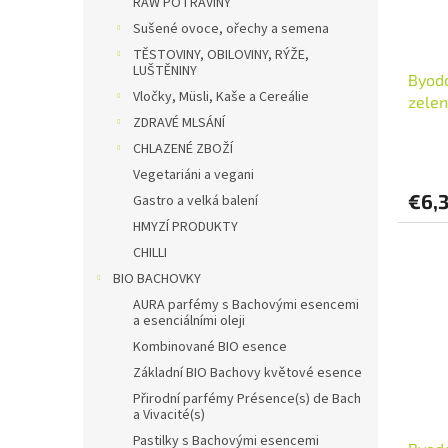
RAW POTRAVINY
Sušené ovoce, ořechy a semena
TĚSTOVINY, OBILOVINY, RÝŽE,
LUŠTĚNINY
Byodo
Vločky, Müsli, Kaše a Cereálie
zelen
ZDRAVÉ MLSÁNÍ
Množs
CHLAZENÉ ZBOŽÍ
Vegetariáni a vegani
€6,3
Gastro a velká balení
HMYZÍ PRODUKTY
CHILLI
BIO BACHOVKY
AURA parfémy s Bachovými esencemi
a esenciálními oleji
Kombinované BIO esence
Základní BIO Bachovy květové esence
Přirodní parfémy Présence(s) de Bach
a Vivacité(s)
Pastilky s Bachovými esencemi