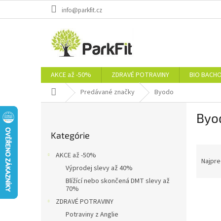
Prejsť
info@parkfit.cz
na
obsah
AKCE až -50%
ZDRAVÉ POTRAVINY
BIO BACH
Domov
Predávané značky
Byodo
B
Byo
o
Preskočiť
č
Kategórie
kategórie
n
R
ý
AKCE až -50%
a
p
Najpre
Výprodej slevy až 40%
d
a
Blížící nebo skončená DMT slevy až
e
n
70%
V
n
e
ZDRAVÉ POTRAVINY
ý
i
l
p
e
Potraviny z Anglie