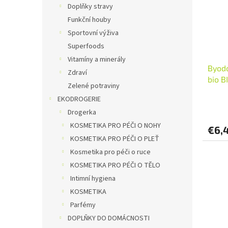
Doplňky stravy
Funkční houby
Sportovní výživa
Superfoods
Vitamíny a minerály
Byod
Zdraví
bio B
Zelené potraviny
EKODROGERIE
Drogerka
KOSMETIKA PRO PÉČI O NOHY
€6,
KOSMETIKA PRO PÉČI O PLEŤ
Kosmetika pro péči o ruce
KOSMETIKA PRO PÉČI O TĚLO
Intimní hygiena
KOSMETIKA
Parfémy
DOPLŇKY DO DOMÁCNOSTI