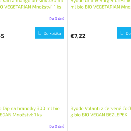
 Kari a mango dresink 250 ml
Byodo Grill & Burger dresin
IO VEGETARIAN Množství: 1 ks
ml bio BIO VEGETARIAN Množs
ks
Do 3 dnů
Do košíka
Do
45
€7,22
 Dip na hranolky 300 ml bio
Byodo Volanti z červené čoč
EGAN Množství: 1 ks
g bio BIO VEGAN BEZLEPEK
Množství: 1 ks
Do 3 dnů