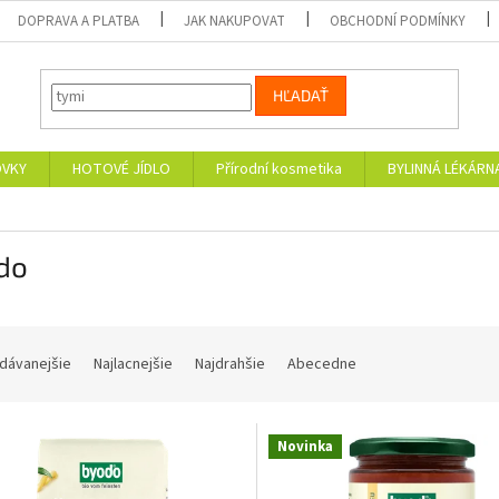
DOPRAVA A PLATBA
JAK NAKUPOVAT
OBCHODNÍ PODMÍNKY
HĽADAŤ
OVKY
HOTOVÉ JÍDLO
Přírodní kosmetika
BYLINNÁ LÉKÁRN
do
dávanejšie
Najlacnejšie
Najdrahšie
Abecedne
Novinka