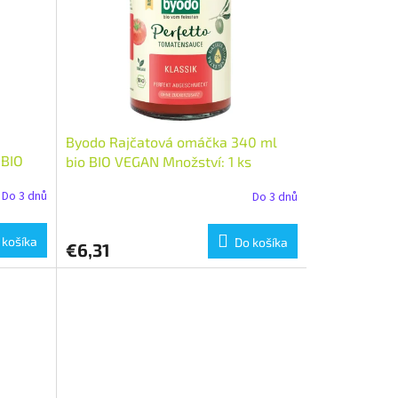
Byodo Rajčatová omáčka 340 ml
 BIO
bio BIO VEGAN Množství: 1 ks
Do 3 dnů
Do 3 dnů
 košíka
Do košíka
€6,31