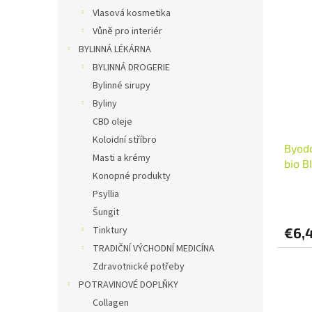
Vlasová kosmetika
Vůně pro interiér
BYLINNÁ LÉKÁRNA
BYLINNÁ DROGERIE
Bylinné sirupy
Byliny
CBD oleje
Koloidní stříbro
Byodo
Masti a krémy
bio 
Konopné produkty
Množs
Psyllia
Šungit
Tinktury
€6,
TRADIČNÍ VÝCHODNÍ MEDICÍNA
Zdravotnické potřeby
POTRAVINOVÉ DOPLŇKY
Collagen