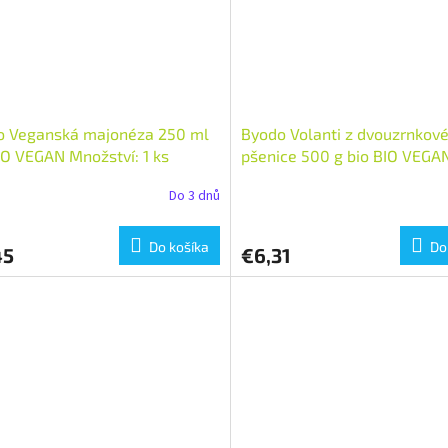
o Veganská majonéza 250 ml
Byodo Volanti z dvouzrnkov
IO VEGAN Množství: 1 ks
pšenice 500 g bio BIO VEGA
Množství: 1 ks
Do 3 dnů
Do košíka
Do
45
€6,31