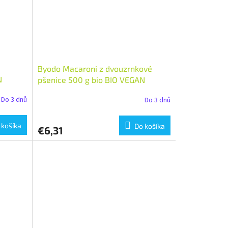
é
Byodo Macaroni z dvouzrnkové
N
pšenice 500 g bio BIO VEGAN
Množství: 1 ks
Do 3 dnů
Do 3 dnů
 košíka
Do košíka
€6,31