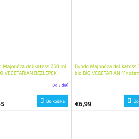
 Majonéza delikatess 250 ml
Byodo Majonéza delikatess
BIO VEGETARIAN BEZLEPEK
bio BIO VEGETARIAN Množství
tví: 1 ks
Do 3 dnů
Do košíka
Do
45
€6,99