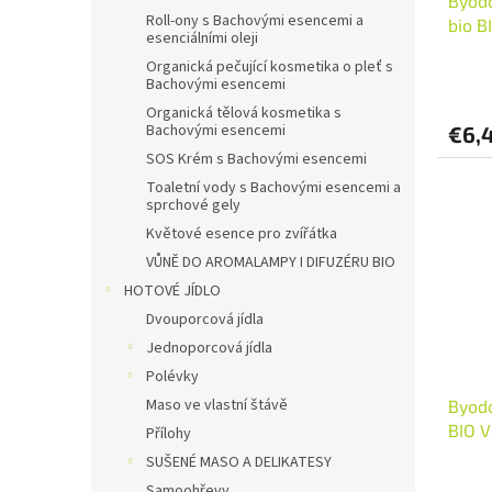
Byodo
Roll-ony s Bachovými esencemi a
bio B
esenciálními oleji
Organická pečující kosmetika o pleť s
Bachovými esencemi
Organická tělová kosmetika s
Bachovými esencemi
€6,
SOS Krém s Bachovými esencemi
Toaletní vody s Bachovými esencemi a
sprchové gely
Květové esence pro zvířátka
VŮNĚ DO AROMALAMPY I DIFUZÉRU BIO
HOTOVÉ JÍDLO
Dvouporcová jídla
Jednoporcová jídla
Polévky
Maso ve vlastní štávě
Byodo
BIO V
Přílohy
SUŠENÉ MASO A DELIKATESY
Samoohřevy