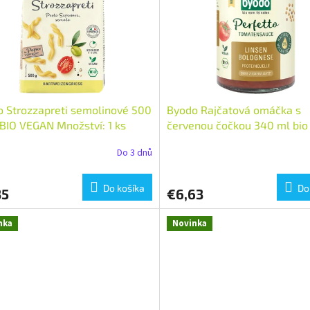
 Strozzapreti semolinové 500
Byodo Rajčatová omáčka s
 BIO VEGAN Množství: 1 ks
červenou čočkou 340 ml bio
VEGAN Množství: 1 ks
Do 3 dnů
Do košíka
Do
35
€6,63
nka
Novinka