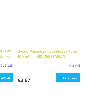
 300 ml
Byodo Majonéza delikatess v tubě
: 1 ks
100 ml bio BIO VEGETARIAN
Množství: 1 ks
Do 3 dnů
Do 3 dnů
 košíka
Do košíka
€3,67