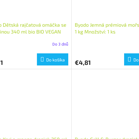
 Dětská rajčatová omáčka se
Byodo Jemná prémiová mořs
inou 340 ml bio BIO VEGAN
1 kg Množství: 1 ks
tví: 1 ks
Do 3 dnů
Do košíka
Do
1
€4,81