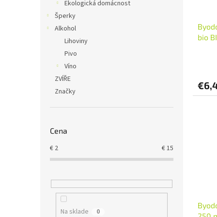
Ekologická domácnost
Šperky
Byod
Alkohol
bio B
Lihoviny
Pivo
Víno
ZVÍŘE
€6,
Značky
Cena
€
2
€
15
Byod
Na sklade
0
250 