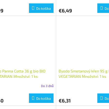
Do košíka
Do
99
€6,49
 Panna Cotta 36 g bio BIO
Byodo Smetanový křen 95 g 
ARIAN Množství: 1 ks
VEGETARIAN Množství: 1 ks
Do 3 dnů
Do košíka
Do
40
€6,31