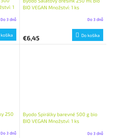
k 300
Byodo Salátový dresink 250 ml bio
tví: 1
BIO VEGAN Množství: 1 ks
Do 3 dnů
Do 3 dnů
 košíka
Do košíka
€6,45
ky 250
Byodo Spirálky barevné 500 g bio
BIO VEGAN Množství: 1 ks
Do 3 dnů
Do 3 dnů