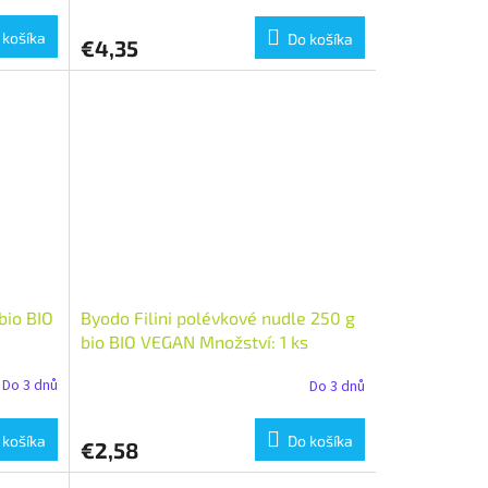
 košíka
Do košíka
€4,35
bio BIO
Byodo Filini polévkové nudle 250 g
bio BIO VEGAN Množství: 1 ks
Do 3 dnů
Do 3 dnů
 košíka
Do košíka
€2,58