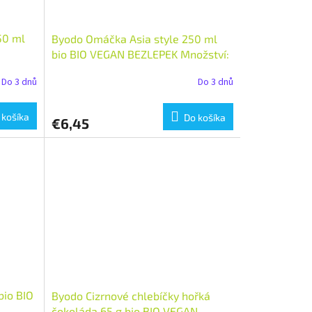
50 ml
Byodo Omáčka Asia style 250 ml
bio BIO VEGAN BEZLEPEK Množství:
1 ks
Do 3 dnů
Do 3 dnů
 košíka
Do košíka
€6,45
bio BIO
Byodo Cizrnové chlebíčky hořká
čokoláda 65 g bio BIO VEGAN