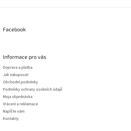
v
l
Z
á
á
d
p
a
ä
Facebook
c
t
i
i
e
p
e
r
Informace pro vás
v
k
Doprava a platba
y
Jak nakupovat
v
ý
Obchodní podmínky
p
Podmínky ochrany osobních údajů
i
Moja objednávka
s
u
Vrácení a reklamace
Napíšte nám
Kontakty