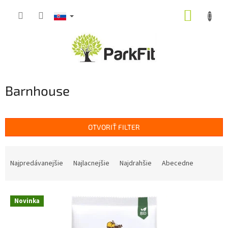
Prejsť
NÁKUP
na
obsah
KOŠÍK
Barnhouse
OTVORIŤ FILTER
R
a
Najpredávanejšie
Najlacnejšie
Najdrahšie
Abecedne
d
e
V
n
Novinka
ý
i
p
e