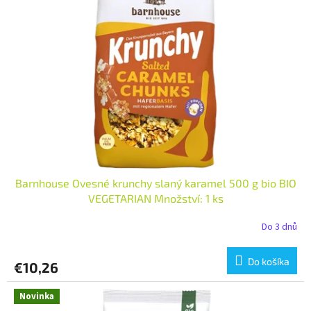
i
p
s
r
p
o
r
d
o
u
d
k
u
t
k
o
t
v
o
v
Barnhouse Ovesné krunchy slaný karamel 500 g bio BIO
VEGETARIAN Množství: 1 ks
Do 3 dnů
Do košíka
€10,26
Novinka