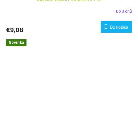
Do 3 dnů
Do košíka
€9,08
Novinka