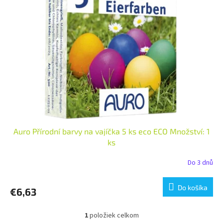
i
p
s
r
p
o
r
d
o
u
d
k
u
t
k
o
t
v
o
v
Auro Přírodní barvy na vajíčka 5 ks eco ECO Množství: 1
ks
Do 3 dnů
Do košíka
€6,63
1
položiek celkom
O