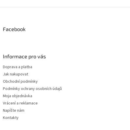
v
l
Z
á
á
d
p
a
ä
Facebook
c
t
i
i
e
p
e
r
Informace pro vás
v
k
Doprava a platba
y
Jak nakupovat
v
ý
Obchodní podmínky
p
Podmínky ochrany osobních údajů
i
Moja objednávka
s
u
Vrácení a reklamace
Napíšte nám
Kontakty