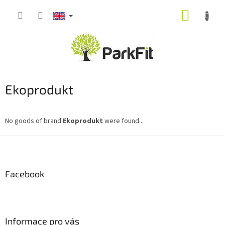
Skip
SHOPP
to
content
CART
Ekoprodukt
No goods of brand
Ekoprodukt
were found...
F
o
o
t
Facebook
e
r
Informace pro vás