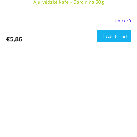
Ajurvédské kafe - Garcinina 50g
Do 3 dnů
Add to cart
€5,86