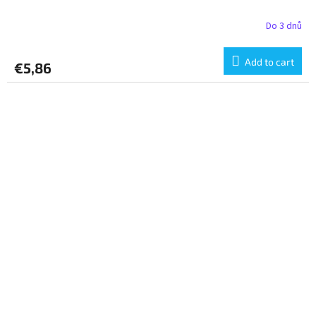
Do 3 dnů
Add to cart
€5,86