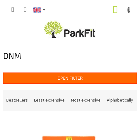
Skip
SHOPP
to
content
CART
DNM
OPEN FILTER
P
r
Bestsellers
Least expensive
Most expensive
Alphabetically
o
d
L
u
i
c
s
t