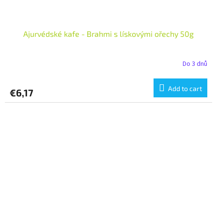
Ajurvédské kafe - Brahmi s lískovými ořechy 50g
Do 3 dnů
Add to cart
€6,17