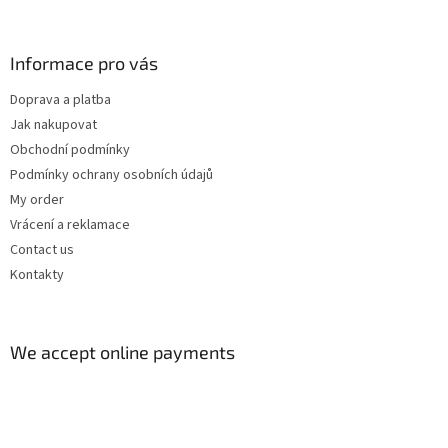
r
o
n
t
Informace pro vás
r
o
Doprava a platba
l
Jak nakupovat
s
Obchodní podmínky
Podmínky ochrany osobních údajů
My order
Vrácení a reklamace
Contact us
Kontakty
We accept online payments