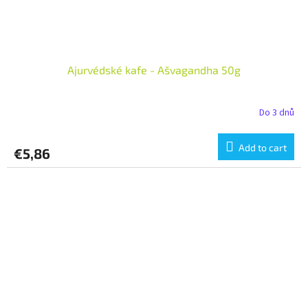
Ajurvédské kafe - Ašvagandha 50g
Do 3 dnů
Add to cart
€5,86