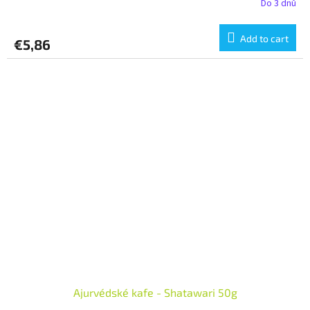
Do 3 dnů
Add to cart
€5,86
Ajurvédské kafe - Shatawari 50g