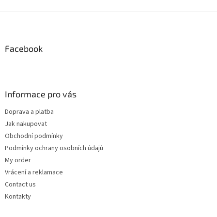
i
s
F
t
o
i
o
n
t
Facebook
g
e
c
r
o
n
t
Informace pro vás
r
o
Doprava a platba
l
Jak nakupovat
s
Obchodní podmínky
Podmínky ochrany osobních údajů
My order
Vrácení a reklamace
Contact us
Kontakty