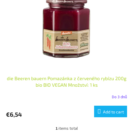
t
s
o
o
f
r
p
t
r
i
o
n
d
g
u
c
t
s
die Beeren bauern Pomazánka z červeného rybízu 200g
bio BIO VEGAN Množství: 1 ks
Do 3 dnů
Add to cart
€6,54
1
items total
L