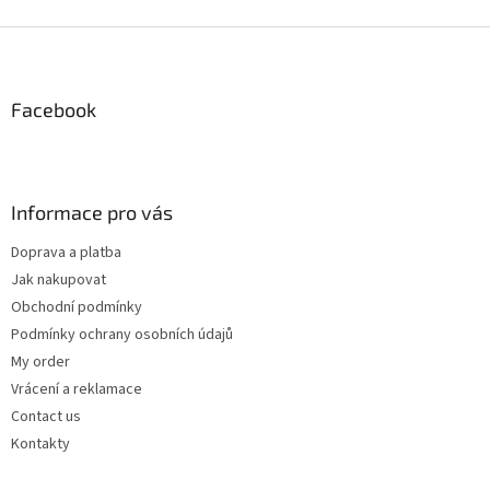
i
s
F
t
o
i
o
n
t
Facebook
g
e
c
r
o
n
t
Informace pro vás
r
o
Doprava a platba
l
Jak nakupovat
s
Obchodní podmínky
Podmínky ochrany osobních údajů
My order
Vrácení a reklamace
Contact us
Kontakty