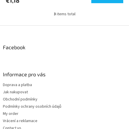
€1,18
3
items total
L
i
s
F
t
o
i
o
n
t
Facebook
g
e
c
r
o
n
t
Informace pro vás
r
o
Doprava a platba
l
Jak nakupovat
s
Obchodní podmínky
Podmínky ochrany osobních údajů
My order
Vrácení a reklamace
Contact us