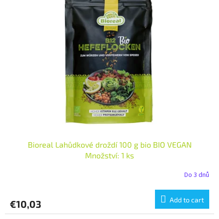
Bioreal Lahůdkové droždí 100 g bio BIO VEGAN
Množství: 1 ks
Do 3 dnů
Add to cart
€10,03