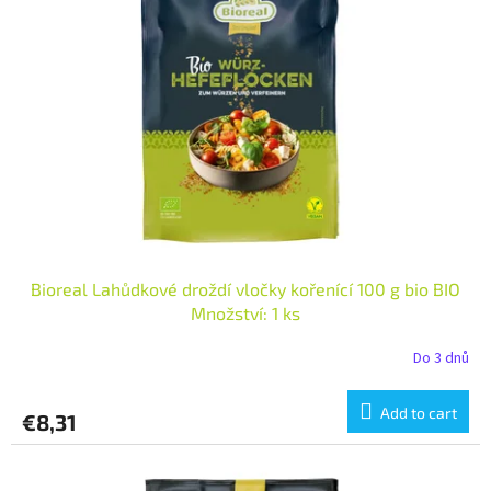
t
s
o
o
f
r
p
t
r
i
o
n
d
g
u
c
t
s
Bioreal Lahůdkové droždí vločky kořenící 100 g bio BIO
Množství: 1 ks
Do 3 dnů
Add to cart
€8,31