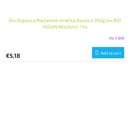
Bio Organica Rajčatová omáčka Basilico 350g bio BIO
VEGAN Množství: 1 ks
Do 3 dnů
Add to cart
€5,18