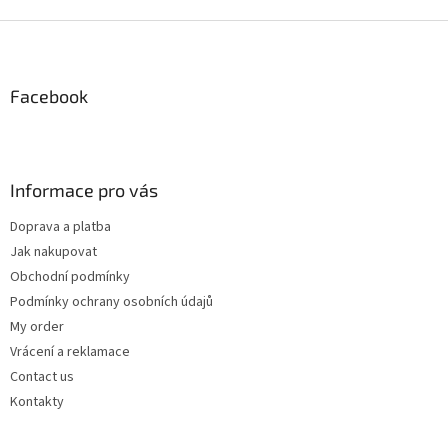
i
s
F
t
o
i
o
n
t
Facebook
g
e
c
r
o
n
t
Informace pro vás
r
o
Doprava a platba
l
Jak nakupovat
s
Obchodní podmínky
Podmínky ochrany osobních údajů
My order
Vrácení a reklamace
Contact us
Kontakty