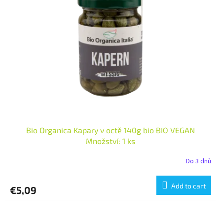
t
s
o
o
f
r
p
t
r
i
o
n
d
g
u
c
t
s
Bio Organica Kapary v octě 140g bio BIO VEGAN
Množství: 1 ks
Do 3 dnů
Add to cart
€5,09