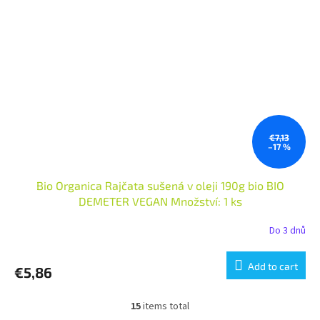
€7,13
–17 %
Bio Organica Rajčata sušená v oleji 190g bio BIO
DEMETER VEGAN Množství: 1 ks
Do 3 dnů
Add to cart
€5,86
15
items total
L