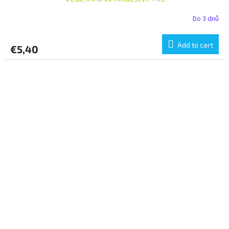
Do 3 dnů
Add to cart
€5,40