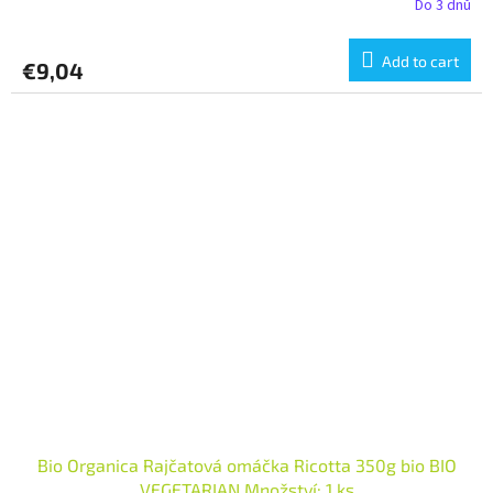
Do 3 dnů
Add to cart
€9,04
Bio Organica Rajčatová omáčka Ricotta 350g bio BIO
VEGETARIAN Množství: 1 ks