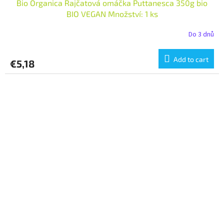
Bio Organica Rajčatová omáčka Puttanesca 350g bio
BIO VEGAN Množství: 1 ks
Do 3 dnů
Add to cart
€5,18