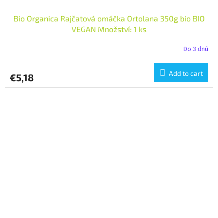
Bio Organica Rajčatová omáčka Ortolana 350g bio BIO
VEGAN Množství: 1 ks
Do 3 dnů
Add to cart
€5,18