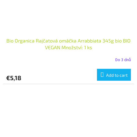
Bio Organica Rajčatová omáčka Arrabbiata 345g bio BIO
VEGAN Množství: 1 ks
Do 3 dnů
Add to cart
€5,18