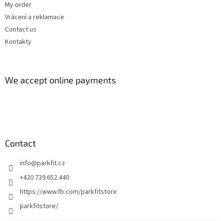
My order
Vrácení a reklamace
Contact us
Kontakty
We accept online payments
Contact
info
@
parkfit.cz
+420 739 652 440
https://www.fb.com/parkfitstore
parkfitstore/