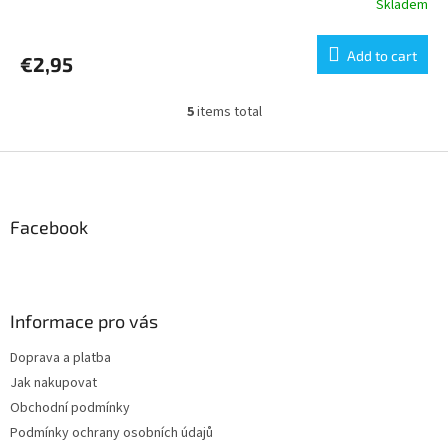
Skladem
Add to cart
€2,95
5
items total
L
i
s
F
t
o
i
o
n
t
Facebook
g
e
c
r
o
n
t
Informace pro vás
r
o
Doprava a platba
l
Jak nakupovat
s
Obchodní podmínky
Podmínky ochrany osobních údajů