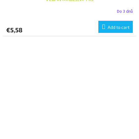
Do 3 dnů
Add to cart
€5,58