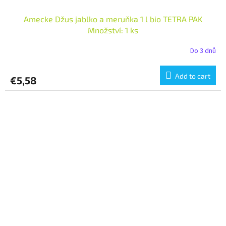
Amecke Džus jablko a meruňka 1 l bio TETRA PAK
Množství: 1 ks
Do 3 dnů
Add to cart
€5,58