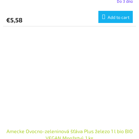
Do 3 dnů
Add to cart
€5,58
Amecke Ovocno-zeleninová šťáva Plus železo 1 l bio BIO
VEGAN Množství: 1 ks