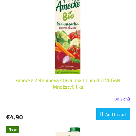
t
s
o
o
f
r
p
t
r
i
o
n
d
g
u
c
t
s
Amecke Zeleninová šťáva mix 1 l bio BIO VEGAN
Množství: 1 ks
Do 3 dnů
Add to cart
€4,90
New