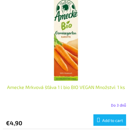
Amecke Mrkvová šťáva 1 l bio BIO VEGAN Množství: 1 ks
Do 3 dnů
Add to cart
€4,90