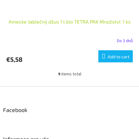
Amecke Jablečný džus 1 l bio TETRA PAK Množství: 1 ks
Do 3 dnů
Add to cart
€5,58
9
items total
L
i
s
F
t
o
i
o
n
t
Facebook
g
e
c
r
o
n
t
Informace pro vás