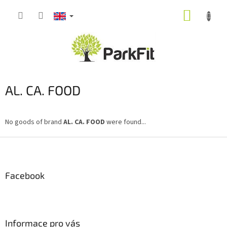
Skip
SHOPP
to
content
CART
AL. CA. FOOD
No goods of brand
AL. CA. FOOD
were found...
F
o
o
t
Facebook
e
r
Informace pro vás