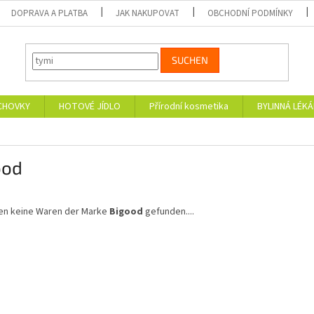
DOPRAVA A PLATBA
JAK NAKUPOVAT
OBCHODNÍ PODMÍNKY
SUCHEN
CHOVKY
HOTOVÉ JÍDLO
Přírodní kosmetika
BYLINNÁ LÉK
ood
en keine Waren der Marke
Bigood
gefunden....