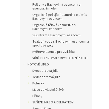
Roll-ony s Bachovými esencemi a
esenciálními oleji
Organická pečující kosmetika o pleť s
Bachovými esencemi
Organická tělová kosmetika s
Bachovými esencemi
SOS Krém s Bachovými esencemi
Toaletní vody s Bachovými esencemi a
sprchové gely
Květové esence pro zvířátka
VŮNĚ DO AROMALAMPY I DIFUZÉRU BIO
HOTOVÉ JÍDLO
Dvouporcová jídla
Jednoporcová jídla
Polévky
Maso ve vlastní štávě
Přílohy
SUŠENÉ MASO A DELIKATESY
Samoohřevy