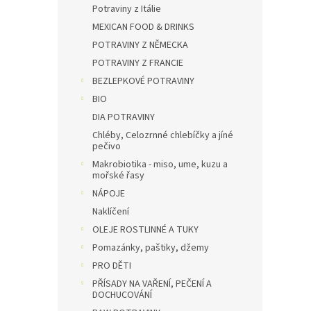
e
Potraviny z Itálie
MEXICAN FOOD & DRINKS
POTRAVINY Z NĚMECKA
POTRAVINY Z FRANCIE
BEZLEPKOVÉ POTRAVINY
BIO
DIA POTRAVINY
Chléby, Celozrnné chlebíčky a jíné
pečivo
Makrobiotika - miso, ume, kuzu a
mořské řasy
NÁPOJE
Naklíčení
OLEJE ROSTLINNÉ A TUKY
Pomazánky, paštiky, džemy
PRO DĚTI
PŘÍSADY NA VAŘENÍ, PEČENÍ A
DOCHUCOVÁNÍ