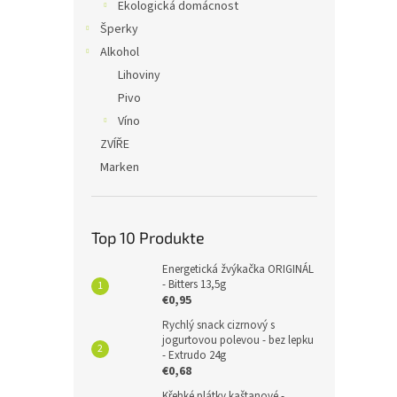
Ekologická domácnost
Šperky
Alkohol
Lihoviny
Pivo
Víno
ZVÍŘE
Marken
Top 10 Produkte
Energetická žvýkačka ORIGINÁL
- Bitters 13,5g
€0,95
Rychlý snack cizrnový s
jogurtovou polevou - bez lepku
- Extrudo 24g
€0,68
Křehké plátky kaštanové -