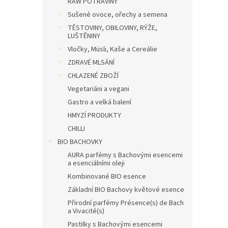
RAW POTRAVINY
Sušené ovoce, ořechy a semena
TĚSTOVINY, OBILOVINY, RÝŽE,
LUŠTĚNINY
Vločky, Müsli, Kaše a Cereálie
ZDRAVÉ MLSÁNÍ
CHLAZENÉ ZBOŽÍ
Vegetariáni a vegani
Gastro a velká balení
HMYZÍ PRODUKTY
CHILLI
BIO BACHOVKY
AURA parfémy s Bachovými esencemi
a esenciálními oleji
Kombinované BIO esence
Základní BIO Bachovy květové esence
Přirodní parfémy Présence(s) de Bach
a Vivacité(s)
Pastilky s Bachovými esencemi