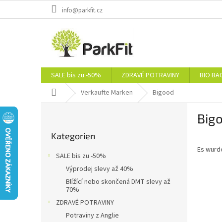
Zum
info@parkfit.cz
Inhalt
springen
SALE bis zu -50%
ZDRAVÉ POTRAVINY
BIO BA
Startseite
Verkaufte Marken
Bigood
S
Big
e
Kategorien
i
Kategorien
überspringen
t
Es wurd
e
SALE bis zu -50%
n
Výprodej slevy až 40%
l
Blížící nebo skončená DMT slevy až
e
70%
i
ZDRAVÉ POTRAVINY
s
Potraviny z Anglie
t