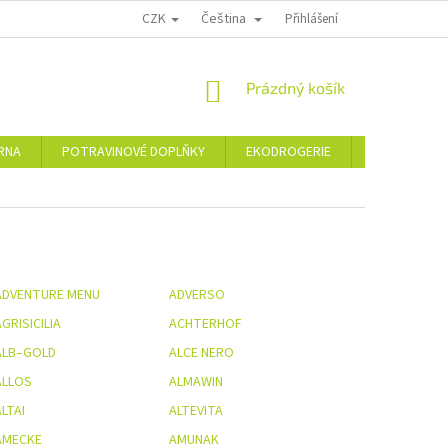
CZK
Čeština
PODMÍNKY OCHRANY OSOBNÍCH ÚDAJŮ
MOJE OBJEDNÁVKA
Přihlášení
VRÁCE
NÁKUPNÍ
Prázdný košík
KOŠÍK
ÁRNA
POTRAVINOVÉ DOPLŇKY
EKODROGERIE
ŠPERKY
ADVENTURE MENU
ADVERSO
GRISICILIA
ACHTERHOF
ALB–GOLD
ALCE NERO
ALLOS
ALMAWIN
LTAI
ALTEVITA
AMECKE
AMUNAK