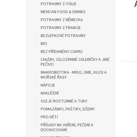
n
POTRAVINY Z ITÁLIE
e
MEXICAN FOOD & DRINKS
l
POTRAVINY Z NĚMECKA
POTRAVINY Z FRANCIE
BEZLEPKOVÉ POTRAVINY
BIO
BEZ PŘIDANÉHO CUKRU
CHLÉBY, CELOZRNNÉ CHLEBÍČKY A JINÉ
PEČIVO
MAKROBIOTIKA - MISO, UME, KUZU A
MOŘSKÉ ŘASY
NÁPOJE
NAKLÍČENÍ
OLEJE ROSTLINNÉ A TUKY
POMAZÁNKY, PAŠTIKY, DŽEMY
PRO DĚTI
PŘÍSADY NA VAŘENÍ, PEČENÍ A
DOCHUCOVÁNÍ