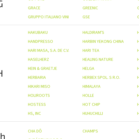
G
GRACE
GREENIC
GRUPPO ITALIANO VINI
GSE
HAKUBAKU
HALDIRAM'S
HANDPRESSO
HARBIN YEKONG CHINA
HARI MASA, S.A. DE C.V.
HARI TEA
HASELHERZ
HEALING NATURE
HEIN & GRAETJE
HELGA
H
HERBARIA
HERBEX SPOL. S R.O.
HIKARI MISO
HIMALAYA
HOLIROOTS
HOLLE
HOSTESS
HOT CHIP
HS, INC
HUHUCHILLI
CHA DÔ
CHAMPS
h