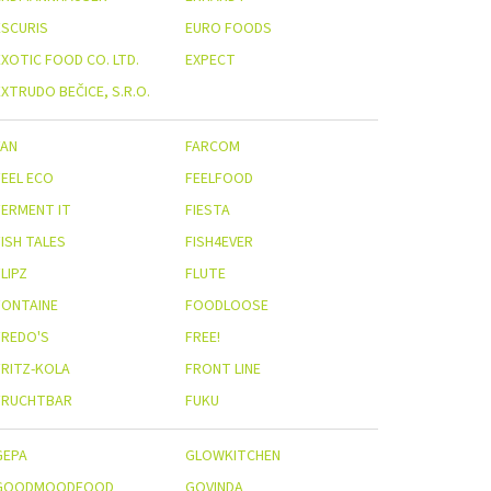
ESCURIS
EURO FOODS
EXOTIC FOOD CO. LTD.
EXPECT
XTRUDO BEČICE, S.R.O.
FAN
FARCOM
FEEL ECO
FEELFOOD
FERMENT IT
FIESTA
FISH TALES
FISH4EVER
LIPZ
FLUTE
FONTAINE
FOODLOOSE
FREDO'S
FREE!
FRITZ-KOLA
FRONT LINE
FRUCHTBAR
FUKU
GEPA
GLOWKITCHEN
GOODMOODFOOD
GOVINDA