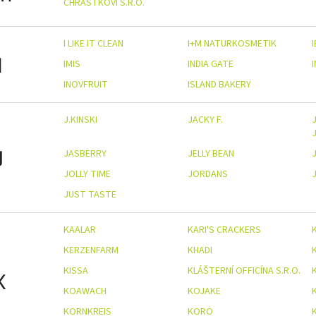
CHRÁSTKOVI S.R.O.
I LIKE IT CLEAN
I+M NATURKOSMETIK
I
IMIS
INDIA GATE
INOVFRUIT
ISLAND BAKERY
J.KINSKI
JACKY F.
J
J
JASBERRY
JELLY BEAN
JOLLY TIME
JORDANS
JUST TASTE
KAALAR
KARI'S CRACKERS
KERZENFARM
KHADI
KISSA
KLÁŠTERNÍ OFFICÍNA S.R.O.
K
KOAWACH
KOJAKE
KORNKREIS
KORO