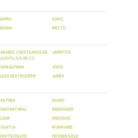
IBARRA
ICHOC
INDIANA
INECTO
JARABES Y DESTILADOS DE
JARRITOS
ALISCO, S.A. DE C.V.
JOHN ALTMAN
JOICE
JULES DESTROOPER
JUMEX
KASTNER
KAUMY
KHADI NATURAL
KINGFISHER
KLUUK
KNOSSOS
KOLATCH
KORNGABE
KRAFTSCHLUCK
KRONEN GOLD