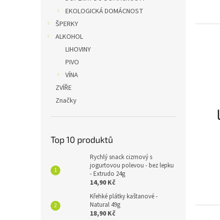
EKOLOGICKÁ DOMÁCNOST
ŠPERKY
ALKOHOL
LIHOVINY
PIVO
VÍNA
ZVÍŘE
Značky
Top 10 produktů
Rychlý snack cizrnový s
jogurtovou polevou - bez lepku
- Extrudo 24g
14,90 Kč
Křehké plátky kaštanové -
Natural 49g
18,90 Kč