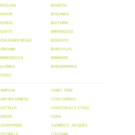
BIOCLEAN
BIODETA
BIOKON
BIOLANKA
BIOREAL
BIOTURM
BIOVITA
BIRKENGOLD
BOHLSENER MÜHLE
BONGIOVI
BORGHINI
BORO PLUS
BRINKENGOLD
BRINKERS
BUJÓNKA
BURGERMÜHLE
BYODO
CAMPION
CANDY TREE
CANTINA DANESE
CASA CUERVO
CASTELLO
CAVICCHIOLI U. E FIGLI
CERERA
CERIA
CLEARSPRING
CLEMENTE JACQUES
COCONILLA
COCOXIM