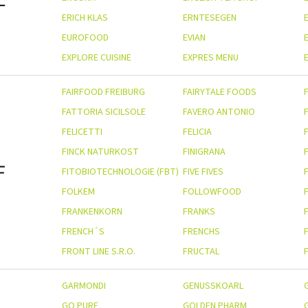
ERICH KLAS
ERNTESEGEN
EUROFOOD
EVIAN
EXPLORE CUISINE
EXPRES MENU
E
FAIRFOOD FREIBURG
FAIRYTALE FOODS
FATTORIA SICILSOLE
FAVERO ANTONIO
FELICETTI
FELICIA
FINCK NATURKOST
FINIGRANA
F
FITOBIOTECHNOLOGIE (FBT)
FIVE FIVES
F
FOLKEM
FOLLOWFOOD
FRANKENKORN
FRANKS
FRENCH´S
FRENCHS
FRONT LINE S.R.O.
FRUCTAL
GARMONDI
GENUSSKOARL
GO PURE
GOLDEN PHARM