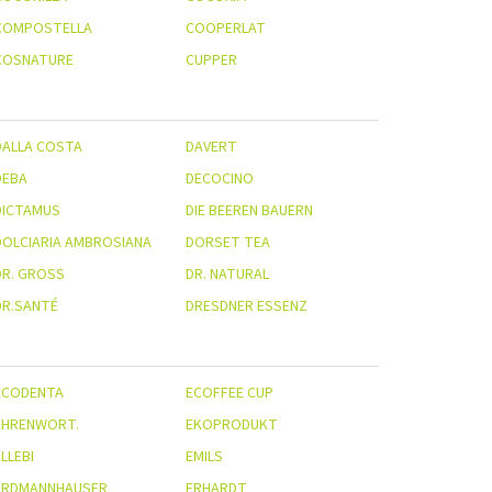
COMPOSTELLA
COOPERLAT
COSNATURE
CUPPER
DALLA COSTA
DAVERT
DEBA
DECOCINO
DICTAMUS
DIE BEEREN BAUERN
DOLCIARIA AMBROSIANA
DORSET TEA
R. GROSS
DR. NATURAL
DR.SANTÉ
DRESDNER ESSENZ
ECODENTA
ECOFFEE CUP
EHRENWORT.
EKOPRODUKT
LLEBI
EMILS
ERDMANNHAUSER
ERHARDT