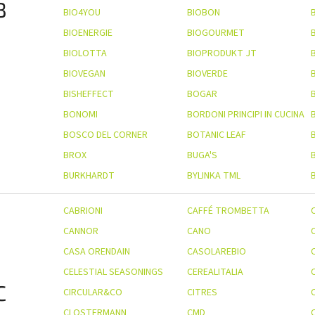
B
BIO4YOU
BIOBON
BIOENERGIE
BIOGOURMET
BIOLOTTA
BIOPRODUKT JT
BIOVEGAN
BIOVERDE
BISHEFFECT
BOGAR
BONOMI
BORDONI PRINCIPI IN CUCINA
BOSCO DEL CORNER
BOTANIC LEAF
BROX
BUGA'S
BURKHARDT
BYLINKA TML
CABRIONI
CAFFÉ TROMBETTA
CANNOR
CANO
CASA ORENDAIN
CASOLAREBIO
CELESTIAL SEASONINGS
CEREALITALIA
C
CIRCULAR&CO
CITRES
CLOSTERMANN
CMD