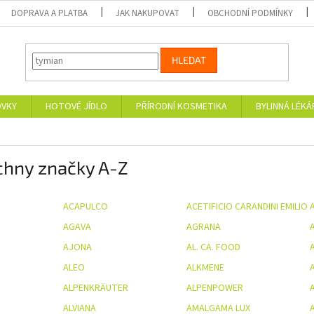
DOPRAVA A PLATBA
JAK NAKUPOVAT
OBCHODNÍ PODMÍNKY
HLEDAT
OVKY
HOTOVÉ JÍDLO
PŘÍRODNÍ KOSMETIKA
BYLINNÁ LÉK
chny značky A-Z
ACAPULCO
ACETIFICIO CARANDINI EMILIO
AGAVA
AGRANA
A
AJONA
AL. CA. FOOD
ALEO
ALKMENE
ALPENKRÄUTER
ALPENPOWER
A
ALVIANA
AMALGAMA LUX