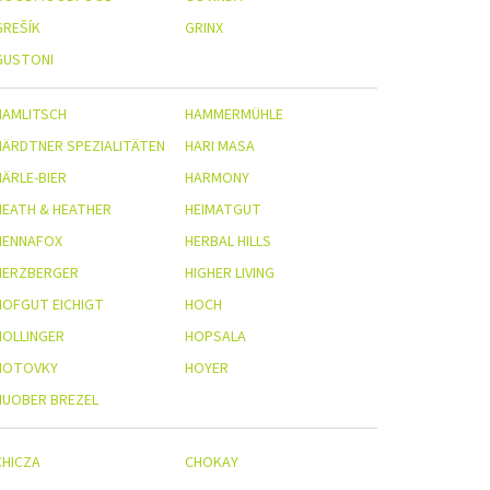
GREŠÍK
GRINX
GUSTONI
HAMLITSCH
HAMMERMÜHLE
HÄRDTNER SPEZIALITÄTEN
HARI MASA
HÄRLE-BIER
HARMONY
HEATH & HEATHER
HEIMATGUT
HENNAFOX
HERBAL HILLS
HERZBERGER
HIGHER LIVING
HOFGUT EICHIGT
HOCH
HOLLINGER
HOPSALA
HOTOVKY
HOYER
HUOBER BREZEL
CHICZA
CHOKAY