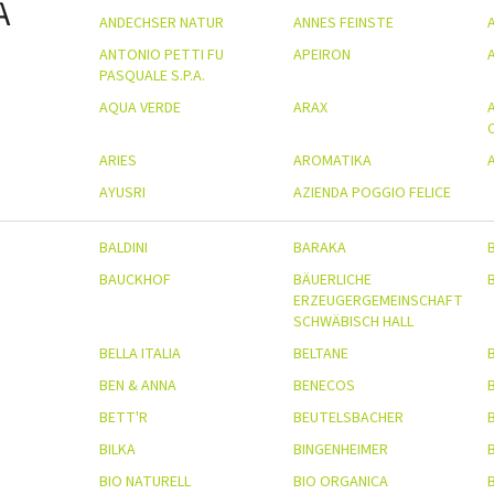
A
ANDECHSER NATUR
ANNES FEINSTE
ANTONIO PETTI FU
APEIRON
PASQUALE S.P.A.
AQUA VERDE
ARAX
ARIES
AROMATIKA
AYUSRI
AZIENDA POGGIO FELICE
BALDINI
BARAKA
BAUCKHOF
BÄUERLICHE
ERZEUGERGEMEINSCHAFT
SCHWÄBISCH HALL
BELLA ITALIA
BELTANE
BEN & ANNA
BENECOS
BETT'R
BEUTELSBACHER
B
BILKA
BINGENHEIMER
B
BIO NATURELL
BIO ORGANICA