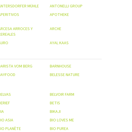
ANTERSDORFER MÜHLE
ANTONELLI GROUP
APERITIVOS
APOTHEKE
ARCESA ARROCES Y
ARCHE
CEREALES
AURO
AYAL KAAS
BARISTA VOM BERG
BARNHOUSE
BAYFOOD
BELESSE NATURE
BELVAS
BELVOIR FARM
BERIEF
BETIS
IA
BIKAJI
IO ASIA
BIO LOVES ME
BIO PLANÈTE
BIO PUREA