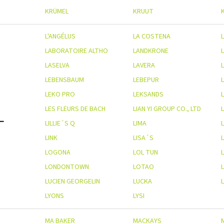
KRÜMEL
KRUUT
L'ANGÉLUS
LA COSTENA
L
LABORATOIRE ALTHO
LANDKRONE
LASELVA
LAVERA
L
LEBENSBAUM
LEBEPUR
LEKO PRO
LEKSANDS
LES FLEURS DE BACH
LIAN YI GROUP CO., LTD
L
LILLIE´S Q
LIMA
LINK
LISA´S
LOGONA
LOL TUN
LONDONTOWN
LOTAO
LUCIEN GEORGELIN
LUCKA
LYONS
LYSI
MA BAKER
MACKAYS