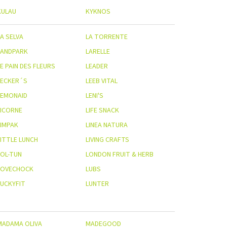
KULAU
KYKNOS
A SELVA
LA TORRENTE
LANDPARK
LARELLE
E PAIN DES FLEURS
LEADER
LECKER´S
LEEB VITAL
LEMONAID
LENI'S
LICORNE
LIFE SNACK
LIMPAK
LINEA NATURA
LITTLE LUNCH
LIVING CRAFTS
LOL-TUN
LONDON FRUIT & HERB
LOVECHOCK
LUBS
LUCKYFIT
LUNTER
MADAMA OLIVA
MADEGOOD