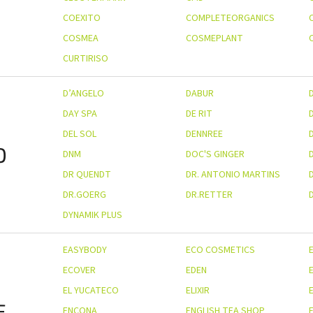
COEXITO
COMPLETEORGANICS
COSMEA
COSMEPLANT
CURTIRISO
D’ANGELO
DABUR
DAY SPA
DE RIT
DEL SOL
DENNREE
D
DNM
DOC'S GINGER
DR QUENDT
DR. ANTONIO MARTINS
D
DR.GOERG
DR.RETTER
DYNAMIK PLUS
EASYBODY
ECO COSMETICS
ECOVER
EDEN
EL YUCATECO
ELIXIR
E
E
ENCONA
ENGLISH TEA SHOP