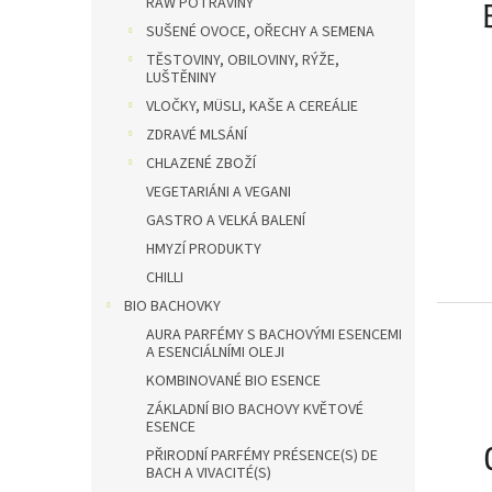
RAW POTRAVINY
SUŠENÉ OVOCE, OŘECHY A SEMENA
TĚSTOVINY, OBILOVINY, RÝŽE,
LUŠTĚNINY
VLOČKY, MÜSLI, KAŠE A CEREÁLIE
ZDRAVÉ MLSÁNÍ
CHLAZENÉ ZBOŽÍ
VEGETARIÁNI A VEGANI
GASTRO A VELKÁ BALENÍ
HMYZÍ PRODUKTY
CHILLI
BIO BACHOVKY
AURA PARFÉMY S BACHOVÝMI ESENCEMI
A ESENCIÁLNÍMI OLEJI
KOMBINOVANÉ BIO ESENCE
ZÁKLADNÍ BIO BACHOVY KVĚTOVÉ
ESENCE
PŘIRODNÍ PARFÉMY PRÉSENCE(S) DE
BACH A VIVACITÉ(S)