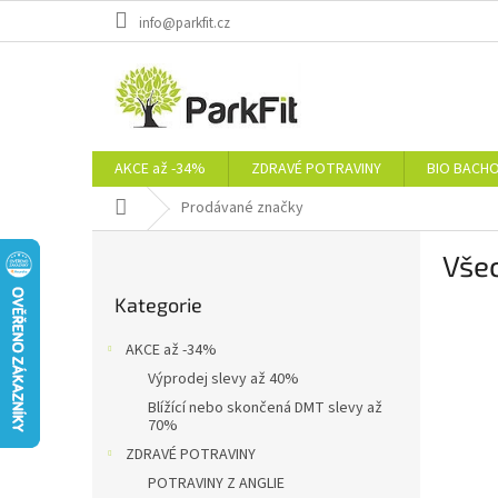
Přejít
info@parkfit.cz
na
obsah
AKCE až -34%
ZDRAVÉ POTRAVINY
BIO BACH
Domů
Prodávané značky
P
Vše
o
Přeskočit
s
Kategorie
kategorie
t
r
AKCE až -34%
a
Výprodej slevy až 40%
n
Blížící nebo skončená DMT slevy až
n
70%
í
ZDRAVÉ POTRAVINY
p
POTRAVINY Z ANGLIE
a